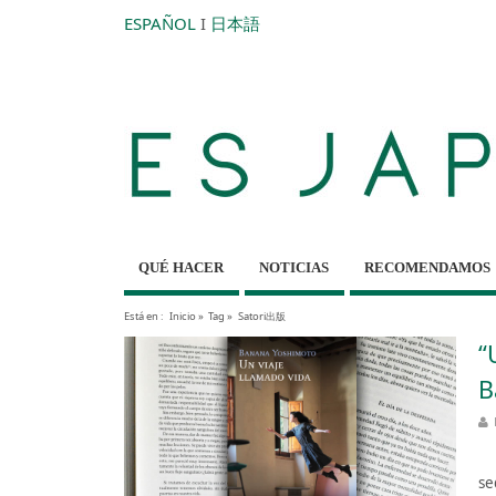
ESPAÑOL
I
日本語
QUÉ HACER
NOTICIAS
RECOMENDAMOS
Está en :
Inicio
»
Tag »
Satori出版
“
B
Un
se