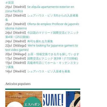
オ賃貸
25Jul【Madrid】
Se alquila apartamento exterior en
zona Pacifico
25Jul【Madrid】
シェアハウス・ピソ 9月からの入居者募
集
25Jul【Madrid】
Oferta de empleo: Profesor de japonés
idioma materno
24Jul【Madrid】
今話題のマドリード国際交流ピクニック
第4弾！(25日開催)
24Jul【Madrid】
寿司を握れる方募集
22Jul【Málaga】
We’re looking for Japanese gamers to
test video games!
20Jul【Málaga】
お茶・情報交換できる方を探しています
17Jul【Madrid】
国際交流ピクニック 第3弾！(17日開催)
15Jul【Madrid】
高級寿司店にてホール・キッチンスタッ
フ募集
14Jul【Madrid】
シェアハウス・ピソ入居者を募集
Artículos populares