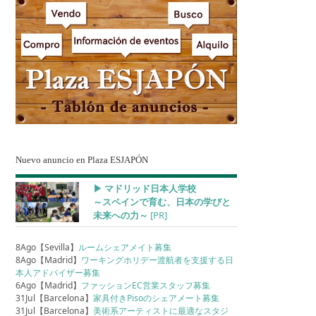
Nuevo anuncio en Plaza ESJAPÓN
▶︎ マドリッド日本人学校
～スペインで育む、日本の学びと
未来への力～
[PR]
8Ago【Sevilla】
ルームシェアメイト募集
8Ago【Madrid】
ワーキングホリデー渡航者を支援する日
本人アドバイザー募集
6Ago【Madrid】
ファッションEC営業スタッフ募集
31Jul【Barcelona】
家具付きPisoのシェアメート募集
31Jul【Barcelona】
美術系アーティストに最適なスタジ