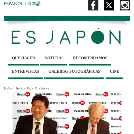
ESPAÑOL
I
日本語
QUÉ HACER
NOTICIAS
RECOMENDAMOS
ENTREVISTAS
GALERÍAS FOTOGRÁFICAS
CINE
Está en :
Inicio
»
Tag »
Shacho Kai