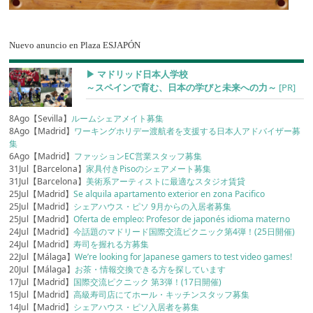
Nuevo anuncio en Plaza ESJAPÓN
▶︎ マドリッド日本人学校
～スペインで育む、日本の学びと未来への力～
[PR]
8Ago【Sevilla】
ルームシェアメイト募集
8Ago【Madrid】
ワーキングホリデー渡航者を支援する日本人アドバイザー募
集
6Ago【Madrid】
ファッションEC営業スタッフ募集
31Jul【Barcelona】
家具付きPisoのシェアメート募集
31Jul【Barcelona】
美術系アーティストに最適なスタジオ賃貸
25Jul【Madrid】
Se alquila apartamento exterior en zona Pacifico
25Jul【Madrid】
シェアハウス・ピソ 9月からの入居者募集
25Jul【Madrid】
Oferta de empleo: Profesor de japonés idioma materno
24Jul【Madrid】
今話題のマドリード国際交流ピクニック第4弾！(25日開催)
24Jul【Madrid】
寿司を握れる方募集
22Jul【Málaga】
We’re looking for Japanese gamers to test video games!
20Jul【Málaga】
お茶・情報交換できる方を探しています
17Jul【Madrid】
国際交流ピクニック 第3弾！(17日開催)
15Jul【Madrid】
高級寿司店にてホール・キッチンスタッフ募集
14Jul【Madrid】
シェアハウス・ピソ入居者を募集