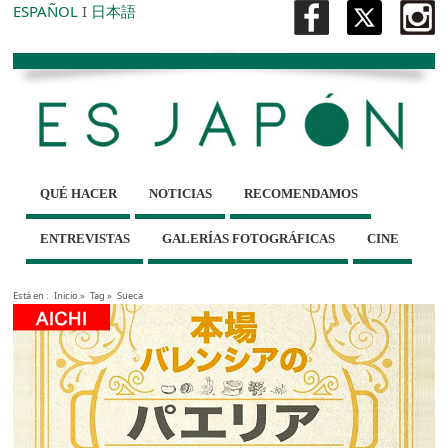
ESPAÑOL
I
日本語
QUÉ HACER
NOTICIAS
RECOMENDAMOS
ENTREVISTAS
GALERÍAS FOTOGRÁFICAS
CINE
Está en :
Inicio
»
Tag »
Sueca