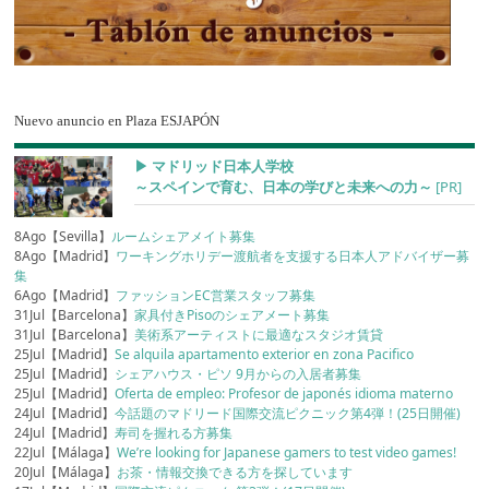
Nuevo anuncio en Plaza ESJAPÓN
▶︎ マドリッド日本人学校
～スペインで育む、日本の学びと未来への力～
[PR]
8Ago【Sevilla】
ルームシェアメイト募集
8Ago【Madrid】
ワーキングホリデー渡航者を支援する日本人アドバイザー募
集
6Ago【Madrid】
ファッションEC営業スタッフ募集
31Jul【Barcelona】
家具付きPisoのシェアメート募集
31Jul【Barcelona】
美術系アーティストに最適なスタジオ賃貸
25Jul【Madrid】
Se alquila apartamento exterior en zona Pacifico
25Jul【Madrid】
シェアハウス・ピソ 9月からの入居者募集
25Jul【Madrid】
Oferta de empleo: Profesor de japonés idioma materno
24Jul【Madrid】
今話題のマドリード国際交流ピクニック第4弾！(25日開催)
24Jul【Madrid】
寿司を握れる方募集
22Jul【Málaga】
We’re looking for Japanese gamers to test video games!
20Jul【Málaga】
お茶・情報交換できる方を探しています