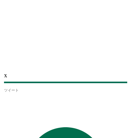
X
ツイート