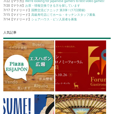
7/22【マラガ】
We’re looking for Japanese gamers to test video games!
7/20【マラガ】
お茶・情報交換できる方を探しています
7/17【マドリード】
国際交流ピクニック 第3弾！(17日開催)
7/15【マドリード】
高級寿司店にてホール・キッチンスタッフ募集
7/14【マドリード】
シェアハウス・ピソ入居者を募集
人気記事