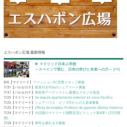
エスハポン広場 最新情報
▶︎ マドリッド日本人学校
～スペインで育む、日本の学びと未来への力～
[PR]
8/6【マドリード】
ファッションEC営業スタッフ募集
7/31【バルセロナ】
家具付きPisoのシェアメート募集
7/31【バルセロナ】
美術系アーティストに最適なスタジオ賃貸
7/25【マドリード】
Se alquila apartamento exterior en zona Pacifico
7/25【マドリード】
シェアハウス・ピソ 9月からの入居者募集
7/25【マドリード】
Oferta de empleo: Profesor de japonés idioma materno
7/24【マドリード】
今話題のマドリード国際交流ピクニック第4弾！(25日開
催)
7/24【マドリード】
寿司を握れる方募集