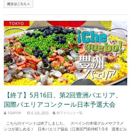
続きはこちら »
【終了】5月16日、第2回豊洲パエリア、
国際パエリアコンクール日本予選大会
ESJAPON
6, 5月, 2015
終了イベント一覧
こちらのイベントは終了しました。 スペインの本場グルメやフラメ
ンコが楽しめる！ 日本パエリア協会（江東区門前仲町1-5-6 渡東ビル