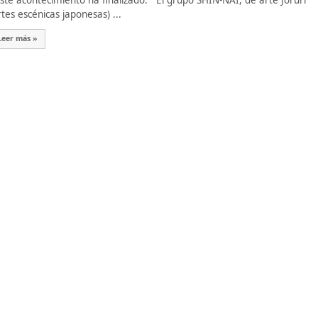
te acontecimiento ha finalizado. El grupo SHIN-NAI, de arte Joruri
rtes escénicas japonesas) ...
Leer más »