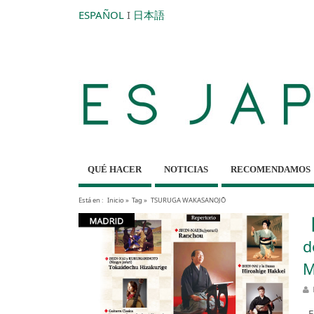
ESPAÑOL
I
日本語
QUÉ HACER
NOTICIAS
RECOMENDAMOS
Está en :
Inicio
»
Tag »
TSURUGA WAKASANOJŌ
【
d
M