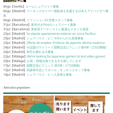
8Ago【Sevilla】
ルームシェアメイト募集
8Ago【Madrid】
ワーキングホリデー渡航者を支援する日本人アドバイザー募
集
6Ago【Madrid】
ファッションEC営業スタッフ募集
31Jul【Barcelona】
家具付きPisoのシェアメート募集
31Jul【Barcelona】
美術系アーティストに最適なスタジオ賃貸
25Jul【Madrid】
Se alquila apartamento exterior en zona Pacifico
25Jul【Madrid】
シェアハウス・ピソ 9月からの入居者募集
25Jul【Madrid】
Oferta de empleo: Profesor de japonés idioma materno
24Jul【Madrid】
今話題のマドリード国際交流ピクニック第4弾！(25日開催)
24Jul【Madrid】
寿司を握れる方募集
22Jul【Málaga】
We’re looking for Japanese gamers to test video games!
20Jul【Málaga】
お茶・情報交換できる方を探しています
17Jul【Madrid】
国際交流ピクニック 第3弾！(17日開催)
15Jul【Madrid】
高級寿司店にてホール・キッチンスタッフ募集
14Jul【Madrid】
シェアハウス・ピソ入居者を募集
Artículos populares