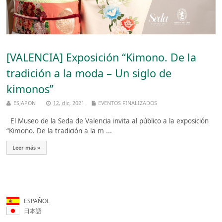
[VALENCIA] Exposición “Kimono. De la
tradición a la moda – Un siglo de
kimonos”
ESJAPON
12, dic, 2021
EVENTOS FINALIZADOS
El Museo de la Seda de Valencia invita al público a la exposición
“Kimono. De la tradición a la m ...
Leer más »
ESPAÑOL
日本語