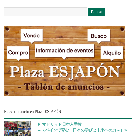
Nuevo anuncio en Plaza ESJAPÓN
▶︎ マドリッド日本人学校
～スペインで育む、日本の学びと未来への力～
[PR]