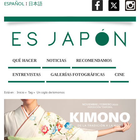
ESPAÑOL
I
日本語
QUÉ HACER
NOTICIAS
RECOMENDAMOS
ENTREVISTAS
GALERÍAS FOTOGRÁFICAS
CINE
Está en :
Inicio
»
Tag »
Un siglo de kimonos