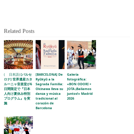
Related Posts
( 日本語)
[バルセ
[BARCELONA] De
Galería
ロナ] 世界遺産カタ
Ryūkyū a la
fotográfica:
ルーニャ音楽堂が6
Sagrada Familia:
«BON ODORI ×
日間限定で『日本
Okinawa lleva su
JOTA ¡Bailamos
人向け夏休み特別
danza y música
juntos!» Madrid
プログラム』を実
tradicional al
2026
施
corazón de
Barcelona