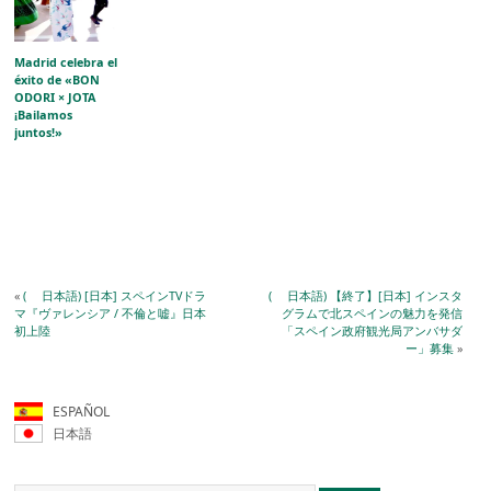
Madrid celebra el
éxito de «BON
ODORI × JOTA
¡Bailamos
juntos!»
«
( 日本語) [日本] スペインTVドラ
( 日本語) 【終了】[日本] インスタ
マ『ヴァレンシア / 不倫と嘘』日本
グラムで北スペインの魅力を発信
初上陸
「スペイン政府観光局アンバサダ
ー」募集
»
ESPAÑOL
日本語