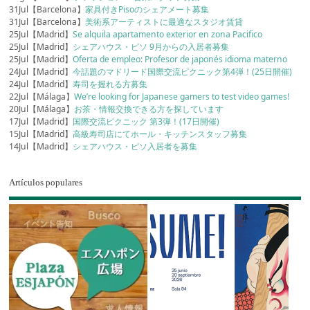
31Jul【Barcelona】
家具付きPisoのシェアメート募集
31Jul【Barcelona】
美術系アーティストに最適なスタジオ賃貸
25Jul【Madrid】
Se alquila apartamento exterior en zona Pacifico
25Jul【Madrid】
シェアハウス・ピソ 9月からの入居者募集
25Jul【Madrid】
Oferta de empleo: Profesor de japonés idioma materno
24Jul【Madrid】
今話題のマドリード国際交流ピクニック第4弾！(25日開催)
24Jul【Madrid】
寿司を握れる方募集
22Jul【Málaga】
We’re looking for Japanese gamers to test video games!
20Jul【Málaga】
お茶・情報交換できる方を探しています
17Jul【Madrid】
国際交流ピクニック 第3弾！(17日開催)
15Jul【Madrid】
高級寿司店にてホール・キッチンスタッフ募集
14Jul【Madrid】
シェアハウス・ピソ入居者を募集
Artículos populares