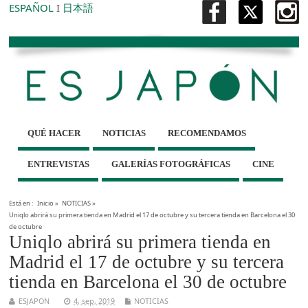
ESPAÑOL
I
日本語
QUÉ HACER
NOTICIAS
RECOMENDAMOS
ENTREVISTAS
GALERÍAS FOTOGRÁFICAS
CINE
Está en :
Inicio
»
NOTICIAS
»
Uniqlo abrirá su primera tienda en Madrid el 17 de octubre y su tercera tienda en Barcelona el 30
de octubre
Uniqlo abrirá su primera tienda en
Madrid el 17 de octubre y su tercera
tienda en Barcelona el 30 de octubre
ESJAPON
4, sep, 2019
NOTICIAS