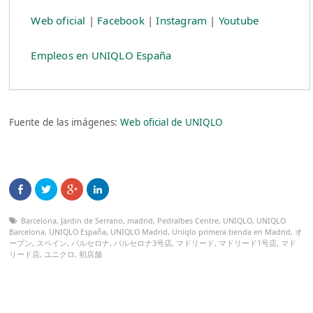
Web oficial
|
Facebook
|
Instagram
|
Youtube
Empleos en UNIQLO España
Fuente de las imágenes:
Web oficial de UNIQLO
Barcelona
,
Jardin de Serrano
,
madrid
,
Pedralbes Centre
,
UNIQLO
,
UNIQLO
Barcelona
,
UNIQLO España
,
UNIQLO Madrid
,
Uniqlo primera tienda en Madrid
,
オ
ープン
,
スペイン
,
バルセロナ
,
バルセロナ3号店
,
マドリード
,
マドリード1号店
,
マド
リード店
,
ユニクロ
,
初店舗