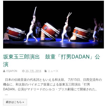
坂東玉三郎演出 鼓童「打男DADAN」公
演
ESJAPON
20, 7月, 2014
ニュース
日本の伝統音楽の代名詞ともいえる和太鼓。 7月15日、日西交流年の
機会に、和太鼓のパイオニア鼓童による坂東玉三郎演出「打男
DADAN」公演がマドリードのシルコ・プリス劇場にて開催された。
...
続きはこちら »