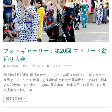
フォトギャラリー：第20回 マドリード盆
踊り大会
ESJAPON
21, 7月, 2014
フォトギャラリー
2014年7月20日に開催されたマドリード盆踊り大会フォトギャラリー。
今回は「マドリッド音頭」を作詞作曲された伊藤誠氏が、はるばる日本
より20数年ぶりに参加。 父娘の尺八奏者、辻本公平・好美氏による尺
八演奏も加わり、会 ...
続きはこちら »