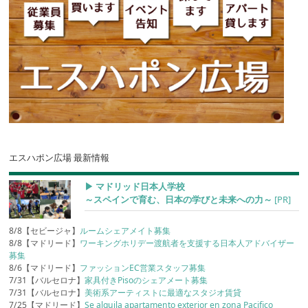
エスハポン広場 最新情報
▶︎ マドリッド日本人学校
～スペインで育む、日本の学びと未来への力～
[PR]
8/8【セビージャ】
ルームシェアメイト募集
8/8【マドリード】
ワーキングホリデー渡航者を支援する日本人アドバイザー
募集
8/6【マドリード】
ファッションEC営業スタッフ募集
7/31【バルセロナ】
家具付きPisoのシェアメート募集
7/31【バルセロナ】
美術系アーティストに最適なスタジオ賃貸
7/25【マドリード】
Se alquila apartamento exterior en zona Pacifico