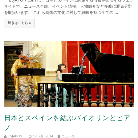
ESJAPON.com は、日本とスペインに関連する情報を発信するウェブ
サイトで、ニュース全般、イベント情報、人物紹介など多岐に渡る分野
を取扱います。 これら両国の文化に対して興味を持つ全ての ...
続きはこちら »
日本とスペインを結ぶバイオリンとピア
ノ
ESJAPON
12, 7月, 2014
ニュース