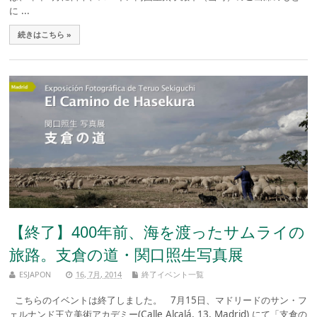
に ...
続きはこちら »
【終了】400年前、海を渡ったサムライの
旅路。支倉の道・関口照生写真展
ESJAPON
16, 7月, 2014
終了イベント一覧
こちらのイベントは終了しました。 7月15日、マドリードのサン・フ
ェルナンド王立美術アカデミー(Calle Alcalá, 13, Madrid) にて「支倉の