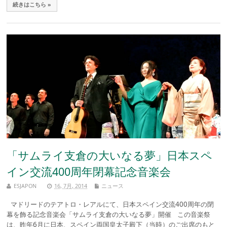
続きはこちら »
「サムライ支倉の大いなる夢」日本スペ
イン交流400周年閉幕記念音楽会
ESJAPON
16, 7月, 2014
ニュース
マドリードのテアトロ・レアルにて、日本スペイン交流400周年の閉
幕を飾る記念音楽会「サムライ支倉の大いなる夢」開催 この音楽祭
は、昨年6月に日本、スペイン両国皇太子殿下（当時）のご出席のもと