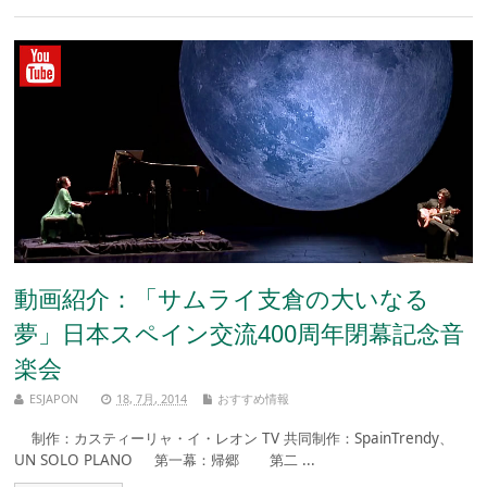
動画紹介：「サムライ支倉の大いなる
夢」日本スペイン交流400周年閉幕記念音
楽会
ESJAPON
18, 7月, 2014
おすすめ情報
制作：カスティーリャ・イ・レオン TV 共同制作：SpainTrendy、
UN SOLO PLANO 第一幕：帰郷 第二 ...