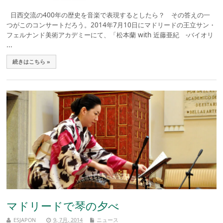
日西交流の400年の歴史を音楽で表現するとしたら？ その答えの一
つがこのコンサートだろう。2014年7月10日にマドリードの王立サン・
フェルナンド美術アカデミーにて、「松本蘭 with 近藤亜紀 -バイオリ
...
続きはこちら »
マドリードで琴の夕べ
ESJAPON
9, 7月, 2014
ニュース