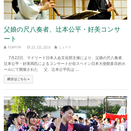
父娘の尺八奏者、辻本公平・好美コンサ
ート
ESJAPON
23, 7月, 2014
ニュース
7月22日、マドリード日本人会文化部主催により、父娘の尺八奏者、
辻本公平・好美両氏によるコンサートが在スペイン日本大使館多目的ホ
ールにて開催された 父、辻本公平氏は ...
続きはこちら »