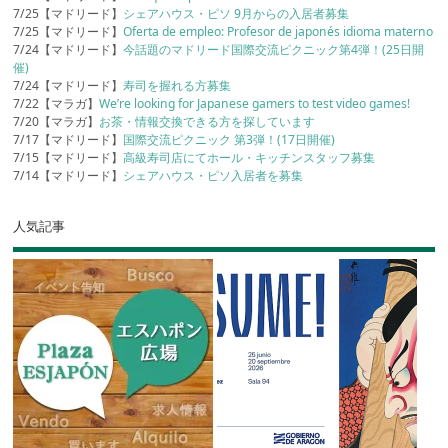
7/25【マドリード】
シェアハウス・ピソ 9月からの入居者募集
7/25【マドリード】
Oferta de empleo: Profesor de japonés idioma materno
7/24【マドリード】
今話題のマドリード国際交流ピクニック第4弾！(25日開
催)
7/24【マドリード】
寿司を握れる方募集
7/22【マラガ】
We’re looking for Japanese gamers to test video games!
7/20【マラガ】
お茶・情報交換できる方を探しています
7/17【マドリード】
国際交流ピクニック 第3弾！(17日開催)
7/15【マドリード】
高級寿司店にてホール・キッチンスタッフ募集
7/14【マドリード】
シェアハウス・ピソ入居者を募集
人気記事