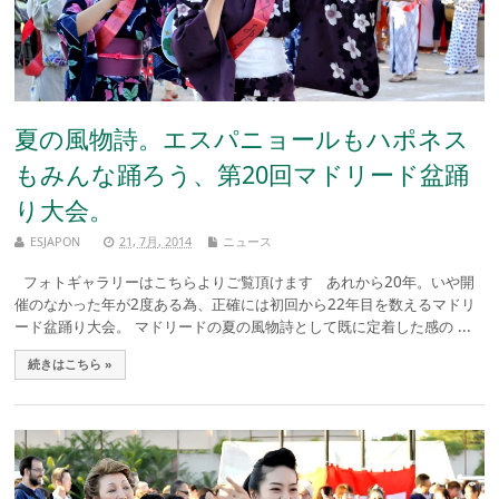
夏の風物詩。エスパニョールもハポネス
もみんな踊ろう、第20回マドリード盆踊
り大会。
ESJAPON
21, 7月, 2014
ニュース
フォトギャラリーはこちらよりご覧頂けます あれから20年。いや開
催のなかった年が2度ある為、正確には初回から22年目を数えるマドリ
ード盆踊り大会。 マドリードの夏の風物詩として既に定着した感の ...
続きはこちら »