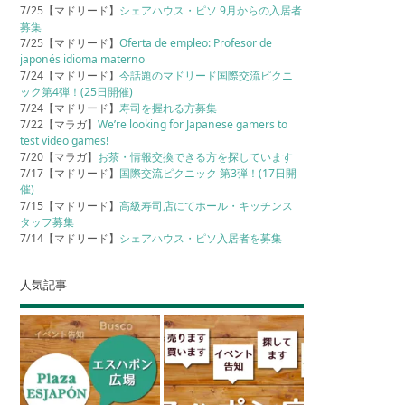
7/25【マドリード】
シェアハウス・ピソ 9月からの入居者
募集
7/25【マドリード】
Oferta de empleo: Profesor de
japonés idioma materno
7/24【マドリード】
今話題のマドリード国際交流ピクニ
ック第4弾！(25日開催)
7/24【マドリード】
寿司を握れる方募集
7/22【マラガ】
We’re looking for Japanese gamers to
test video games!
7/20【マラガ】
お茶・情報交換できる方を探しています
7/17【マドリード】
国際交流ピクニック 第3弾！(17日開
催)
7/15【マドリード】
高級寿司店にてホール・キッチンス
タッフ募集
7/14【マドリード】
シェアハウス・ピソ入居者を募集
人気記事