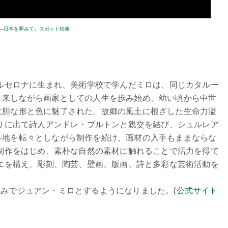
ロ展―日本を夢みて』スポット映像
バルセロナに生まれ、美術学校で学んだミロは、同じカタルー
き来しながら画家としての人生を歩み始め、幼い頃から中世
大胆な形と色に魅了された。故郷の風土に根ざした生命力溢
パリに出て詩人アンドレ・ブルトンと親交を結び、シュルレア
各地を転々としながら制作を続け、画材の入手もままならな
の制作をはじめ、素朴な自然の素材に触れることで活力を得て
リエを構え、彫刻、陶芸、壁画、版画、詩と多彩な芸術活動を
みでジュアン・ミロとするようになりました。(
公式サイト