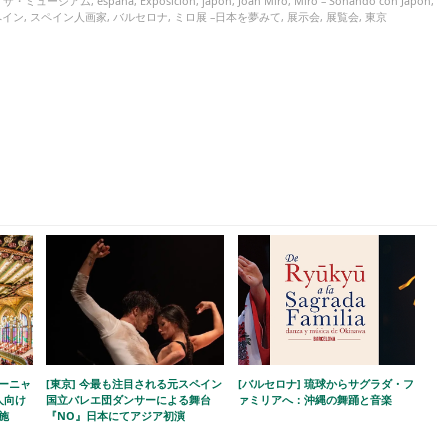
ra ザ・ミュージアム
,
españa
,
Exposición
,
japon
,
Joan Miró
,
Miró – Soñando con Japón
,
ペイン
,
スペイン人画家
,
バルセロナ
,
ミロ展 –日本を夢みて
,
展示会
,
展覧会
,
東京
ルーニャ
[東京] 今最も注目される元スペイン
[バルセロナ] 琉球からサグラダ・フ
人向け
国立バレエ団ダンサーによる舞台
ァミリアへ：沖縄の舞踊と音楽
施
『NO』日本にてアジア初演