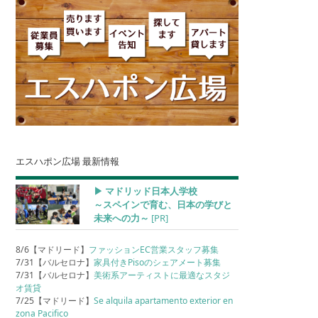
エスハポン広場 最新情報
▶︎ マドリッド日本人学校
～スペインで育む、日本の学びと
未来への力～
[PR]
8/6【マドリード】
ファッションEC営業スタッフ募集
7/31【バルセロナ】
家具付きPisoのシェアメート募集
7/31【バルセロナ】
美術系アーティストに最適なスタジ
オ賃貸
7/25【マドリード】
Se alquila apartamento exterior en
zona Pacifico