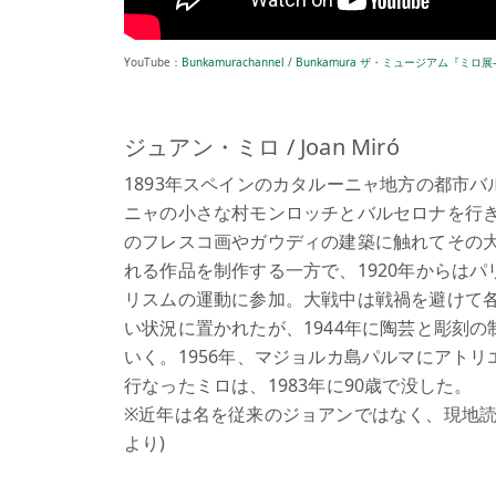
YouTube：
Bunkamurachannel
/
Bunkamura ザ・ミュージアム『ミ
ジュアン・ミロ / Joan Miró
1893年スペインのカタルーニャ地方の都市
ニャの小さな村モンロッチとバルセロナを行
のフレスコ画やガウディの建築に触れてその
れる作品を制作する一方で、1920年からは
リスムの運動に参加。大戦中は戦禍を避けて
い状況に置かれたが、1944年に陶芸と彫刻
いく。1956年、マジョルカ島パルマにアト
行なったミロは、1983年に90歳で没した。
※近年は名を従来のジョアンではなく、現地読
より)