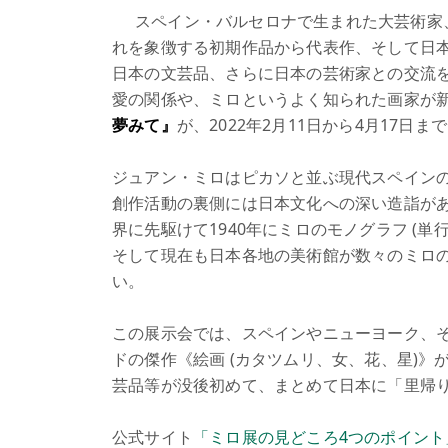
スペイン・バルセロナで生まれた大芸術家
れを象徴する初期作品から代表作、そして日
日本の文芸品、さらに日本の芸術家との交流を
愛の関係や、ミロというよく知られた画家が
夢みて』
が、2022年2月11日から4月17日ま
ジュアン・ミロはピカソと並ぶ現代スペイン
創作活動の裏側には日本文化への深い造詣が
界に先駆けて1940年にミロのモノグラフ (
そして現在も日本各地の美術館が数々のミロ
い。
この展示会では、スペインやニューヨーク、
ドの傑作《絵画 (カタツムリ、女、花、星)》
芸品等が没後初めて、まとめて日本に「里帰
公式サイト
「ミロ展の見どころ4つのポイント