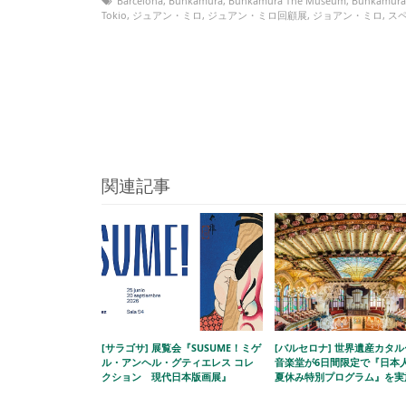
Barcelona
,
Bunkamura
,
Bunkamura The Museum
,
Bunkamu
Tokio
,
ジュアン・ミロ
,
ジュアン・ミロ回顧展
,
ジョアン・ミロ
,
ス
関連記事
[サラゴサ] 展覧会『SUSUME！ミゲ
[バルセロナ] 世界遺産カタ
ル・アンヘル・グティエレス コレ
音楽堂が6日間限定で『日本
クション 現代日本版画展』
夏休み特別プログラム』を実