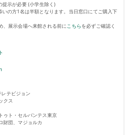
提示が必要 (小学生除く)
添いの方1名は半額となります。当日窓口にてご購入下
め、展示会場へ来館される前に
こちら
を必ずご確認く
ト
m
フジレテビジョン
ックス
トゥト・セルバンテス東京
ロ財団、マジョルカ