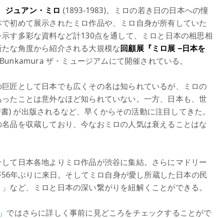
、
ジュアン・ミロ
(1893-1983)。ミロの若き日の日本への憧
本で初めて展示されたミロ作品や、ミロ自身が所有していた
示す多彩な資料など計130点を通して、ミロと日本の相思相
新たな角度から紹介される大規模な
回顧展『ミロ展 −日本を
でBunkamura ザ・ミュージアムにて開催されている。
の巨匠として日本でも広くその名は知られているが、ミロの
あったことは意外なほど知られていない。一方、日本も、世
単行書) が出版されるなど、早くからその活動に注目してきた。
の名品を収蔵しており、今なおミロの人気は衰えることはな
そして日本各地よりミロ作品が渋谷に集結。さらにマドリー
が56年ぶりに来日。そしてミロ自身が愛し所蔵した日本の民
り」など、ミロと日本の深い繋がりを紐解くことができる。
」
ではさらに詳しく事前に見どころをチェックすることがで