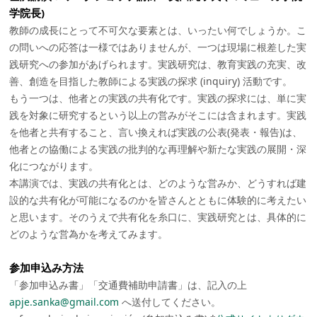
学院長)
教師の成長にとって不可欠な要素とは、いったい何でしょうか。こ
の問いへの応答は一様ではありませんが、一つは現場に根差した実
践研究への参加があげられます。実践研究は、教育実践の充実、改
善、創造を目指した教師による実践の探求 (inquiry) 活動です。
もう一つは、他者との実践の共有化です。実践の探求には、単に実
践を対象に研究するという以上の営みがそこには含まれます。実践
を他者と共有すること、言い換えれば実践の公表(発表・報告)は、
他者との協働による実践の批判的な再理解や新たな実践の展開・深
化につながります。
本講演では、実践の共有化とは、どのような営みか、どうすれば建
設的な共有化が可能になるのかを皆さんとともに体験的に考えたい
と思います。そのうえで共有化を糸口に、実践研究とは、具体的に
どのような営為かを考えてみます。
参加申込み方法
「参加申込み書」「交通費補助申請書」は、記入の上
apje.sanka@gmail.com
へ送付してください。