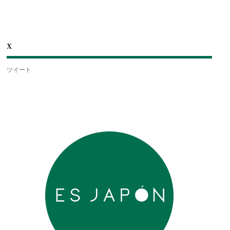
X
ツイート