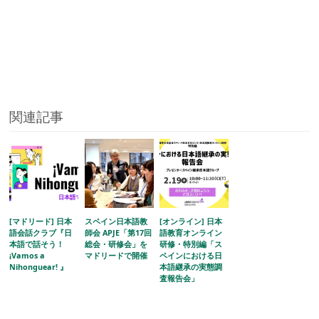
関連記事
[マドリード] 日本
スペイン日本語教
[オンライン] 日本
語会話クラブ『日
師会 APJE「第17回
語教育オンライン
本語で話そう！
総会・研修会」を
研修・特別編「ス
¡Vamos a
マドリードで開催
ペインにおける日
Nihonguear! 』
本語継承の実態調
査報告会」