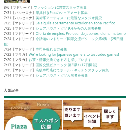
8/6【マドリード】
ファッションEC営業スタッフ募集
7/31【バルセロナ】
家具付きPisoのシェアメート募集
7/31【バルセロナ】
美術系アーティストに最適なスタジオ賃貸
7/25【マドリード】
Se alquila apartamento exterior en zona Pacifico
7/25【マドリード】
シェアハウス・ピソ 9月からの入居者募集
7/25【マドリード】
Oferta de empleo: Profesor de japonés idioma materno
7/24【マドリード】
今話題のマドリード国際交流ピクニック第4弾！(25日開
催)
7/24【マドリード】
寿司を握れる方募集
7/22【マラガ】
We’re looking for Japanese gamers to test video games!
7/20【マラガ】
お茶・情報交換できる方を探しています
7/17【マドリード】
国際交流ピクニック 第3弾！(17日開催)
7/15【マドリード】
高級寿司店にてホール・キッチンスタッフ募集
7/14【マドリード】
シェアハウス・ピソ入居者を募集
人気記事