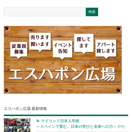
エスハポン広場 最新情報
▶︎ マドリッド日本人学校
～スペインで育む、日本の学びと未来への力～
[PR]