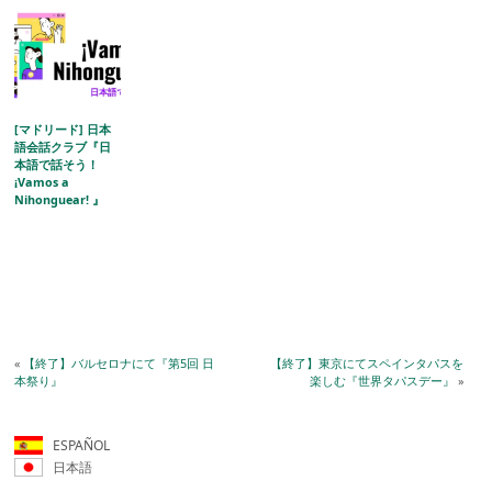
[マドリード] 日本
語会話クラブ『日
本語で話そう！
¡Vamos a
Nihonguear! 』
«
【終了】バルセロナにて『第5回 日
【終了】東京にてスペインタパスを
本祭り』
楽しむ『世界タパスデー』
»
ESPAÑOL
日本語