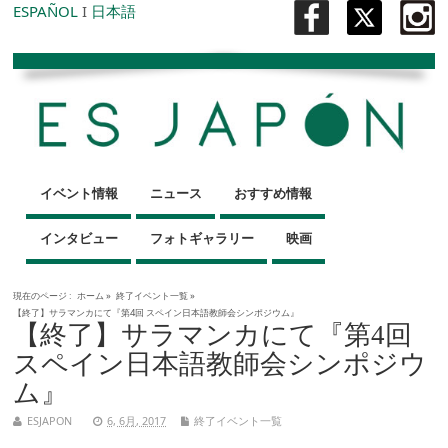
ESPAÑOL
I
日本語
イベント情報
ニュース
おすすめ情報
インタビュー
フォトギャラリー
映画
現在のページ :
ホーム
»
終了イベント一覧
»
【終了】サラマンカにて『第4回 スペイン日本語教師会シンポジウム』
【終了】サラマンカにて『第4回
スペイン日本語教師会シンポジウ
ム』
ESJAPON
6, 6月, 2017
終了イベント一覧