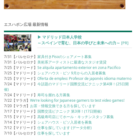
エスハポン広場 最新情報
▶︎ マドリッド日本人学校
～スペインで育む、日本の学びと未来への力～
[PR]
7/31【バルセロナ】
家具付きPisoのシェアメート募集
7/31【バルセロナ】
美術系アーティストに最適なスタジオ賃貸
7/25【マドリード】
Se alquila apartamento exterior en zona Pacifico
7/25【マドリード】
シェアハウス・ピソ 9月からの入居者募集
7/25【マドリード】
Oferta de empleo: Profesor de japonés idioma materno
7/24【マドリード】
今話題のマドリード国際交流ピクニック第4弾！(25日開
催)
7/24【マドリード】
寿司を握れる方募集
7/22【マラガ】
We’re looking for Japanese gamers to test video games!
7/20【マラガ】
お茶・情報交換できる方を探しています
7/17【マドリード】
国際交流ピクニック 第3弾！(17日開催)
7/15【マドリード】
高級寿司店にてホール・キッチンスタッフ募集
7/14【マドリード】
シェアハウス・ピソ入居者を募集
7/12【マドリード】
仕事を探しています (データ分析)
7/10【バルセロナ】
仕事を探しています