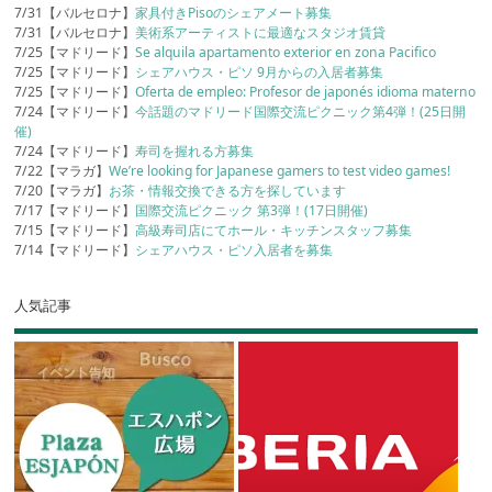
7/31【バルセロナ】
家具付きPisoのシェアメート募集
7/31【バルセロナ】
美術系アーティストに最適なスタジオ賃貸
7/25【マドリード】
Se alquila apartamento exterior en zona Pacifico
7/25【マドリード】
シェアハウス・ピソ 9月からの入居者募集
7/25【マドリード】
Oferta de empleo: Profesor de japonés idioma materno
7/24【マドリード】
今話題のマドリード国際交流ピクニック第4弾！(25日開
催)
7/24【マドリード】
寿司を握れる方募集
7/22【マラガ】
We’re looking for Japanese gamers to test video games!
7/20【マラガ】
お茶・情報交換できる方を探しています
7/17【マドリード】
国際交流ピクニック 第3弾！(17日開催)
7/15【マドリード】
高級寿司店にてホール・キッチンスタッフ募集
7/14【マドリード】
シェアハウス・ピソ入居者を募集
人気記事