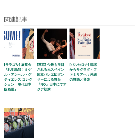
関連記事
[サラゴサ] 展覧会
[東京] 今最も注目
[バルセロナ] 琉球
『SUSUME！ミゲ
される元スペイン
からサグラダ・フ
ル・アンヘル・グ
国立バレエ団ダン
ァミリアへ：沖縄
ティエレス コレク
サーによる舞台
の舞踊と音楽
ション 現代日本
『NO』日本にてア
版画展』
ジア初演