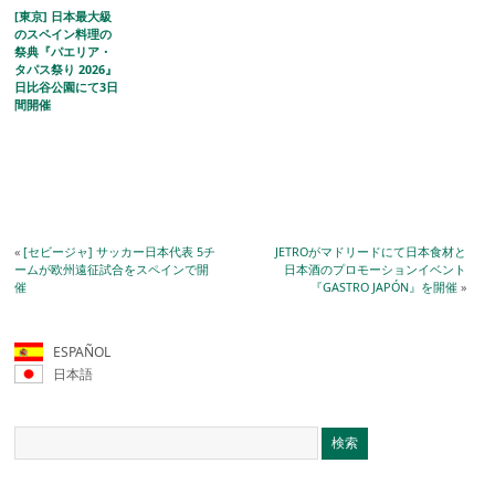
[東京] 日本最大級
のスペイン料理の
祭典『パエリア・
タパス祭り 2026』
日比谷公園にて3日
間開催
«
[セビージャ] サッカー日本代表 5チ
JETROがマドリードにて日本食材と
ームが欧州遠征試合をスペインで開
日本酒のプロモーションイベント
催
『GASTRO JAPÓN』を開催
»
ESPAÑOL
日本語