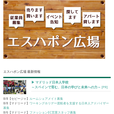
エスハポン広場 最新情報
▶︎ マドリッド日本人学校
～スペインで育む、日本の学びと未来への力～
[PR]
8/8【セビージャ】
ルームシェアメイト募集
8/8【マドリード】
ワーキングホリデー渡航者を支援する日本人アドバイザー
募集
8/6【マドリード】
ファッションEC営業スタッフ募集