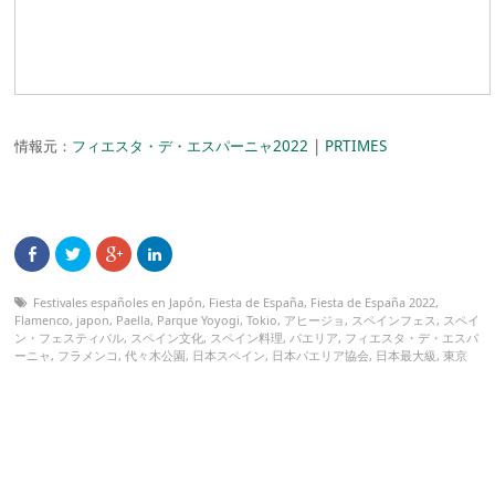
情報元：
フィエスタ・デ・エスパーニャ2022
|
PRTIMES
Festivales españoles en Japón
,
Fiesta de España
,
Fiesta de España 2022
,
Flamenco
,
japon
,
Paella
,
Parque Yoyogi
,
Tokio
,
アヒージョ
,
スペインフェス
,
スペイ
ン・フェスティバル
,
スペイン文化
,
スペイン料理
,
パエリア
,
フィエスタ・デ・エスパ
ーニャ
,
フラメンコ
,
代々木公園
,
日本スペイン
,
日本パエリア協会
,
日本最大級
,
東京