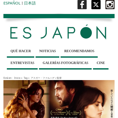
ESPAÑOL
I
日本語
QUÉ HACER
NOTICIAS
RECOMENDAMOS
ENTREVISTAS
GALERÍAS FOTOGRÁFICAS
CINE
Está en :
Inicio
»
Tag »
アスガー・ファルハディ監督