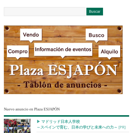
Nuevo anuncio en Plaza ESJAPÓN
▶︎ マドリッド日本人学校
～スペインで育む、日本の学びと未来への力～
[PR]