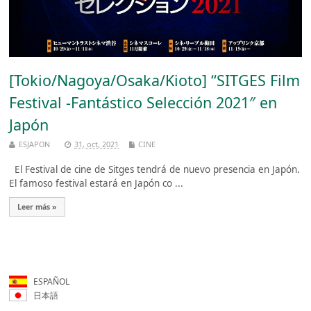
[Tokio/Nagoya/Osaka/Kioto] “SITGES Film
Festival -Fantástico Selección 2021″ en
Japón
ESJAPON
31, oct, 2021
CINE
El Festival de cine de Sitges tendrá de nuevo presencia en Japón.
El famoso festival estará en Japón co ...
Leer más »
ESPAÑOL
日本語