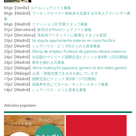
8Ago【Sevilla】
ルームシェアメイト募集
8Ago【Madrid】
ワーキングホリデー渡航者を支援する日本人アドバイザー募
集
6Ago【Madrid】
ファッションEC営業スタッフ募集
31Jul【Barcelona】
家具付きPisoのシェアメート募集
31Jul【Barcelona】
美術系アーティストに最適なスタジオ賃貸
25Jul【Madrid】
Se alquila apartamento exterior en zona Pacifico
25Jul【Madrid】
シェアハウス・ピソ 9月からの入居者募集
25Jul【Madrid】
Oferta de empleo: Profesor de japonés idioma materno
24Jul【Madrid】
今話題のマドリード国際交流ピクニック第4弾！(25日開催)
24Jul【Madrid】
寿司を握れる方募集
22Jul【Málaga】
We’re looking for Japanese gamers to test video games!
20Jul【Málaga】
お茶・情報交換できる方を探しています
17Jul【Madrid】
国際交流ピクニック 第3弾！(17日開催)
15Jul【Madrid】
高級寿司店にてホール・キッチンスタッフ募集
14Jul【Madrid】
シェアハウス・ピソ入居者を募集
Artículos populares