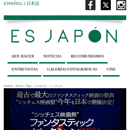
ESPAÑOL
I
日本語
QUÉ HACER
NOTICIAS
RECOMENDAMOS
ENTREVISTAS
GALERÍAS FOTOGRÁFICAS
CINE
Está en :
Inicio
»
Tag »
バルセロナ・シッチェス