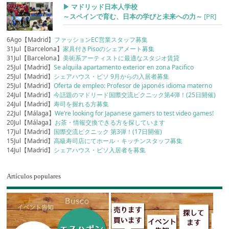
▶︎ マドリッド日本人学校
～スペインで育む、日本の学びと未来への力～
[PR]
6Ago【Madrid】
ファッションEC営業スタッフ募集
31Jul【Barcelona】
家具付きPisoのシェアメート募集
31Jul【Barcelona】
美術系アーティストに最適なスタジオ賃貸
25Jul【Madrid】
Se alquila apartamento exterior en zona Pacifico
25Jul【Madrid】
シェアハウス・ピソ 9月からの入居者募集
25Jul【Madrid】
Oferta de empleo: Profesor de japonés idioma materno
24Jul【Madrid】
今話題のマドリード国際交流ピクニック第4弾！(25日開催)
24Jul【Madrid】
寿司を握れる方募集
22Jul【Málaga】
We’re looking for Japanese gamers to test video games!
20Jul【Málaga】
お茶・情報交換できる方を探しています
17Jul【Madrid】
国際交流ピクニック 第3弾！(17日開催)
15Jul【Madrid】
高級寿司店にてホール・キッチンスタッフ募集
14Jul【Madrid】
シェアハウス・ピソ入居者を募集
Artículos populares