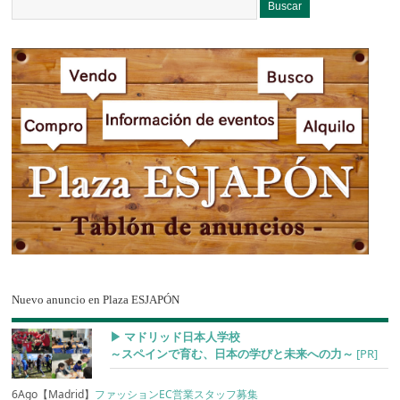
Nuevo anuncio en Plaza ESJAPÓN
▶︎ マドリッド日本人学校
～スペインで育む、日本の学びと未来への力～
[PR]
6Ago【Madrid】
ファッションEC営業スタッフ募集