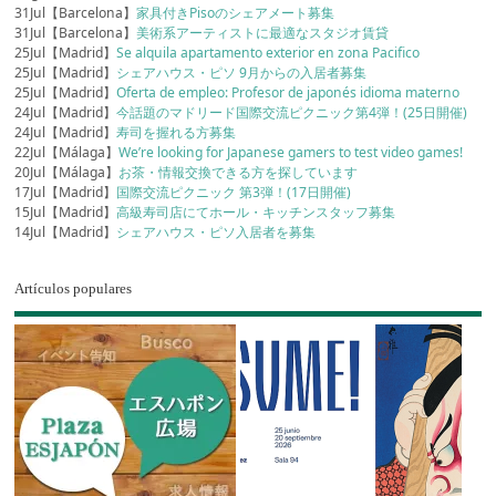
31Jul【Barcelona】
家具付きPisoのシェアメート募集
31Jul【Barcelona】
美術系アーティストに最適なスタジオ賃貸
25Jul【Madrid】
Se alquila apartamento exterior en zona Pacifico
25Jul【Madrid】
シェアハウス・ピソ 9月からの入居者募集
25Jul【Madrid】
Oferta de empleo: Profesor de japonés idioma materno
24Jul【Madrid】
今話題のマドリード国際交流ピクニック第4弾！(25日開催)
24Jul【Madrid】
寿司を握れる方募集
22Jul【Málaga】
We’re looking for Japanese gamers to test video games!
20Jul【Málaga】
お茶・情報交換できる方を探しています
17Jul【Madrid】
国際交流ピクニック 第3弾！(17日開催)
15Jul【Madrid】
高級寿司店にてホール・キッチンスタッフ募集
14Jul【Madrid】
シェアハウス・ピソ入居者を募集
Artículos populares