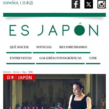
ESPAÑOL
I
日本語
QUÉ HACER
NOTICIAS
RECOMENDAMOS
ENTREVISTAS
GALERÍAS FOTOGRÁFICAS
CINE
Está en :
Inicio
»
Tag »
衝動