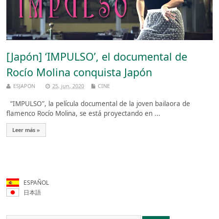
[Japón] ‘IMPULSO’, el documental de
Rocío Molina conquista Japón
ESJAPON
25, jun, 2020
CINE
“IMPULSO”, la película documental de la joven bailaora de
flamenco Rocío Molina, se está proyectando en ...
Leer más »
ESPAÑOL
日本語