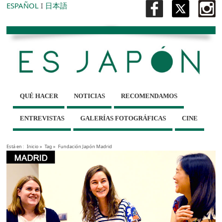
ESPAÑOL
I
日本語
QUÉ HACER
NOTICIAS
RECOMENDAMOS
ENTREVISTAS
GALERÍAS FOTOGRÁFICAS
CINE
Está en :
Inicio
»
Tag »
Fundación Japón Madrid