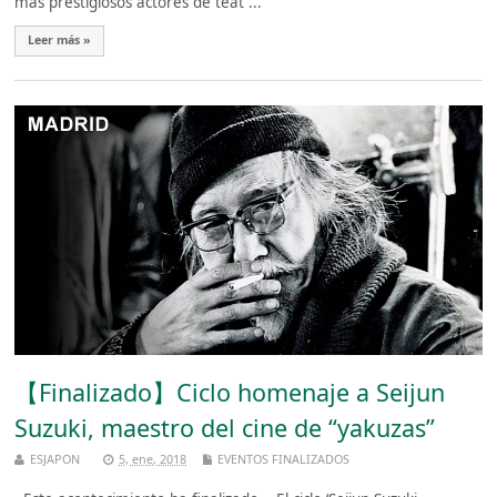
más prestigiosos actores de teat ...
Leer más »
【Finalizado】Ciclo homenaje a Seijun
Suzuki, maestro del cine de “yakuzas”
ESJAPON
5, ene, 2018
EVENTOS FINALIZADOS