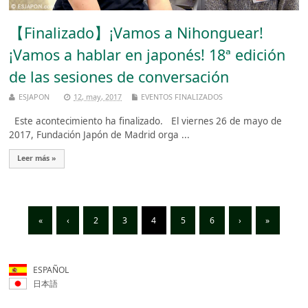
【Finalizado】¡Vamos a Nihonguear!
¡Vamos a hablar en japonés! 18ª edición
de las sesiones de conversación
ESJAPON
12, may, 2017
EVENTOS FINALIZADOS
Este acontecimiento ha finalizado. El viernes 26 de mayo de
2017, Fundación Japón de Madrid orga ...
Leer más »
«
‹
2
3
4
5
6
›
»
ESPAÑOL
日本語