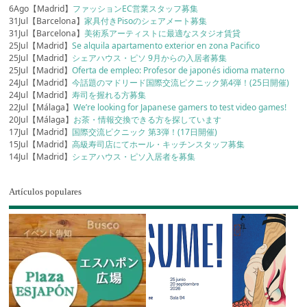
6Ago【Madrid】
ファッションEC営業スタッフ募集
31Jul【Barcelona】
家具付きPisoのシェアメート募集
31Jul【Barcelona】
美術系アーティストに最適なスタジオ賃貸
25Jul【Madrid】
Se alquila apartamento exterior en zona Pacifico
25Jul【Madrid】
シェアハウス・ピソ 9月からの入居者募集
25Jul【Madrid】
Oferta de empleo: Profesor de japonés idioma materno
24Jul【Madrid】
今話題のマドリード国際交流ピクニック第4弾！(25日開催)
24Jul【Madrid】
寿司を握れる方募集
22Jul【Málaga】
We’re looking for Japanese gamers to test video games!
20Jul【Málaga】
お茶・情報交換できる方を探しています
17Jul【Madrid】
国際交流ピクニック 第3弾！(17日開催)
15Jul【Madrid】
高級寿司店にてホール・キッチンスタッフ募集
14Jul【Madrid】
シェアハウス・ピソ入居者を募集
Artículos populares