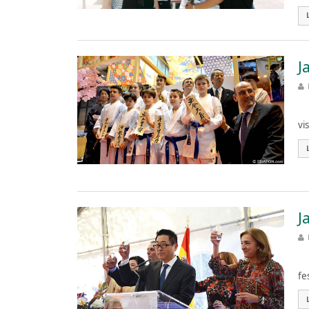
J
FI
vi
J
El
fe