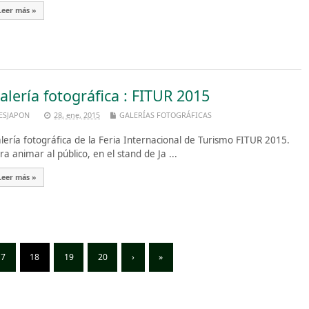
Leer más »
alería fotográfica : FITUR 2015
ESJAPON
28, ene, 2015
GALERÍAS FOTOGRÁFICAS
lería fotográfica de la Feria Internacional de Turismo FITUR 2015.
ra animar al público, en el stand de Ja ...
Leer más »
17
18
19
20
›
»