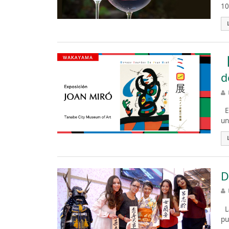
10
【
d
Es
un
D
La
pu