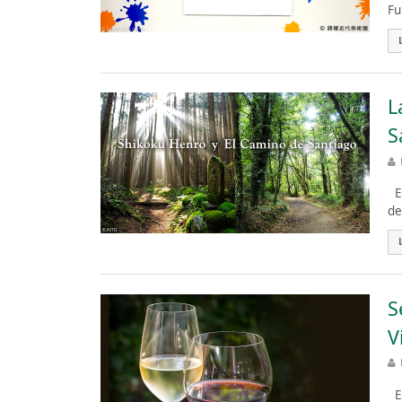
Fu
L
S
El
de
S
V
En