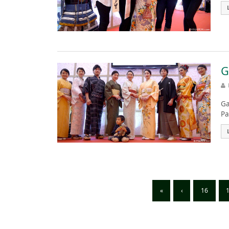
G
Ga
Pa
«
‹
16