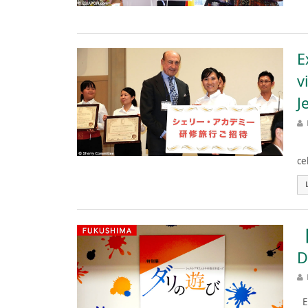
E
v
J
El
ce
【
D
Es