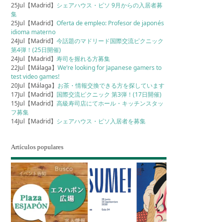
25Jul【Madrid】
シェアハウス・ピソ 9月からの入居者募
集
25Jul【Madrid】
Oferta de empleo: Profesor de japonés
idioma materno
24Jul【Madrid】
今話題のマドリード国際交流ピクニック
第4弾！(25日開催)
24Jul【Madrid】
寿司を握れる方募集
22Jul【Málaga】
We’re looking for Japanese gamers to
test video games!
20Jul【Málaga】
お茶・情報交換できる方を探しています
17Jul【Madrid】
国際交流ピクニック 第3弾！(17日開催)
15Jul【Madrid】
高級寿司店にてホール・キッチンスタッ
フ募集
14Jul【Madrid】
シェアハウス・ピソ入居者を募集
Artículos populares