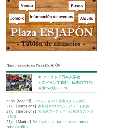
Nuevo anuncio en Plaza ESJAPÓN
▶︎ マドリッド日本人学校
～スペインで育む、日本の学びと
未来への力～
[PR]
6Ago【Madrid】
ファッションEC営業スタッフ募集
31Jul【Barcelona】
家具付きPisoのシェアメート募集
31Jul【Barcelona】
美術系アーティストに最適なスタジ
オ賃貸
25Jul【Madrid】
Se alquila apartamento exterior en
zona Pacifico