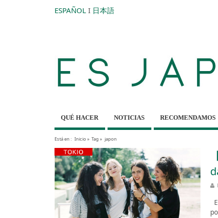
ESPAÑOL
I
日本語
QUÉ HACER
NOTICIAS
RECOMENDAMOS
Está en :
Inicio
»
Tag »
japon
【
d
Es
po