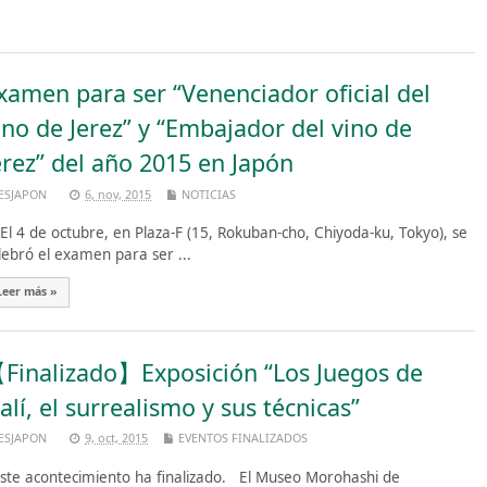
xamen para ser “Venenciador oficial del
ino de Jerez” y “Embajador del vino de
erez” del año 2015 en Japón
ESJAPON
6, nov, 2015
NOTICIAS
 4 de octubre, en Plaza-F (15, Rokuban-cho, Chiyoda-ku, Tokyo), se
lebró el examen para ser ...
Leer más »
Finalizado】Exposición “Los Juegos de
alí, el surrealismo y sus técnicas”
ESJAPON
9, oct, 2015
EVENTOS FINALIZADOS
te acontecimiento ha finalizado. El Museo Morohashi de