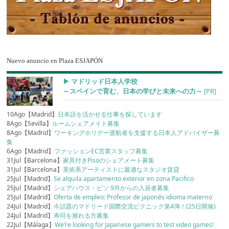
Nuevo anuncio en Plaza ESJAPÓN
▶︎ マドリッド日本人学校
～スペインで育む、日本の学びと未来への力～
[PR]
10Ago【Madrid】
日本語を活かせる仕事を探しています
8Ago【Sevilla】
ルームシェアメイト募集
8Ago【Madrid】
ワーキングホリデー渡航者を支援する日本人アドバイザー募
集
6Ago【Madrid】
ファッションEC営業スタッフ募集
31Jul【Barcelona】
家具付きPisoのシェアメート募集
31Jul【Barcelona】
美術系アーティストに最適なスタジオ賃貸
25Jul【Madrid】
Se alquila apartamento exterior en zona Pacifico
25Jul【Madrid】
シェアハウス・ピソ 9月からの入居者募集
25Jul【Madrid】
Oferta de empleo: Profesor de japonés idioma materno
24Jul【Madrid】
今話題のマドリード国際交流ピクニック第4弾！(25日開催)
24Jul【Madrid】
寿司を握れる方募集
22Jul【Málaga】
We’re looking for Japanese gamers to test video games!