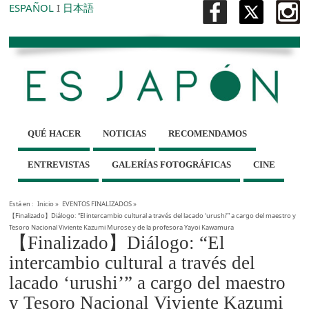
ESPAÑOL
I
日本語
QUÉ HACER
NOTICIAS
RECOMENDAMOS
ENTREVISTAS
GALERÍAS FOTOGRÁFICAS
CINE
Está en :
Inicio
»
EVENTOS FINALIZADOS
»
【Finalizado】Diálogo: “El intercambio cultural a través del lacado ‘urushi’” a cargo del maestro y
Tesoro Nacional Viviente Kazumi Murose y de la profesora Yayoi Kawamura
【Finalizado】Diálogo: “El
intercambio cultural a través del
lacado ‘urushi’” a cargo del maestro
y Tesoro Nacional Viviente Kazumi