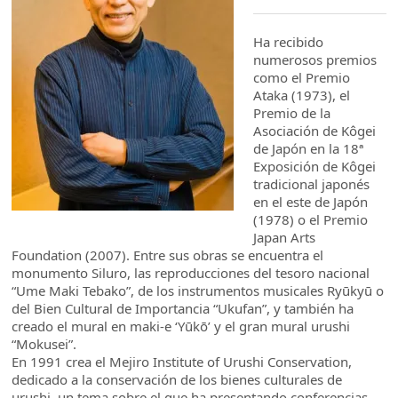
Ha recibido
numerosos premios
como el Premio
Ataka (1973), el
Premio de la
Asociación de Kôgei
de Japón en la 18ª
Exposición de Kôgei
tradicional japonés
en el este de Japón
(1978) o el Premio
Japan Arts
Foundation (2007). Entre sus obras se encuentra el
monumento Siluro, las reproducciones del tesoro nacional
“Ume Maki Tebako”, de los instrumentos musicales Ryūkyū o
del Bien Cultural de Importancia “Ukufan”, y también ha
creado el mural en maki-e ‘Yūkō’ y el gran mural urushi
“Mokusei”.
En 1991 crea el Mejiro Institute of Urushi Conservation,
dedicado a la conservación de los bienes culturales de
urushi, un tema sobre el que ha presentando conferencias