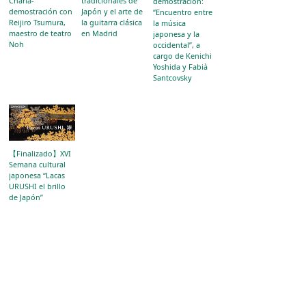
Charla-
tradicionales de
demostración:
demostración con
Japón y el arte de
“Encuentro entre
Reijiro Tsumura,
la guitarra clásica
la música
maestro de teatro
en Madrid
japonesa y la
Noh
occidental”, a
cargo de Kenichi
Yoshida y Fabià
Santcovsky
【Finalizado】XVI
Semana cultural
japonesa “Lacas
URUSHI el brillo
de Japón”