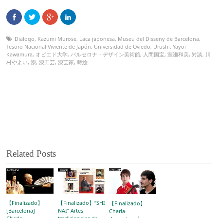
Dialogo
,
Kazumi Murose
,
Laca japonesa
,
Museu del Disseny de Barcelona
,
Tesoro Nacional Viviente de Japón
,
Universidad de Oviedo
,
Urushi
,
Yayoi
Kawamura
,
オビエド大学
,
バルセロナ・デザイン美術館
,
人間国宝
,
室瀬和美
,
対談
,
川
村やよい
,
漆
,
漆工芸
,
漆芸家
,
蒔絵
Related Posts
【Finalizado】
【Finalizado】“SHIN-
【Finalizado】
[Barcelona]
NAI” Artes
Charla-