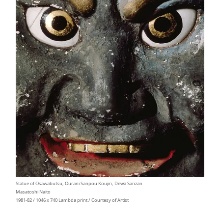
Statue of Osawabutsu, Ourani Sanpou Koujin, Dewa Sanzan
Masatoshi Naito
1981-82 / 1046 x 740 Lambda print / Courtesy of Artist