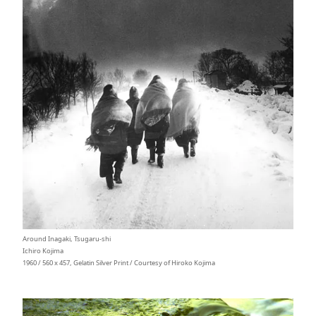
Around Inagaki, Tsugaru-shi
Ichiro Kojima
1960 / 560 x 457, Gelatin Silver Print / Courtesy of Hiroko Kojima