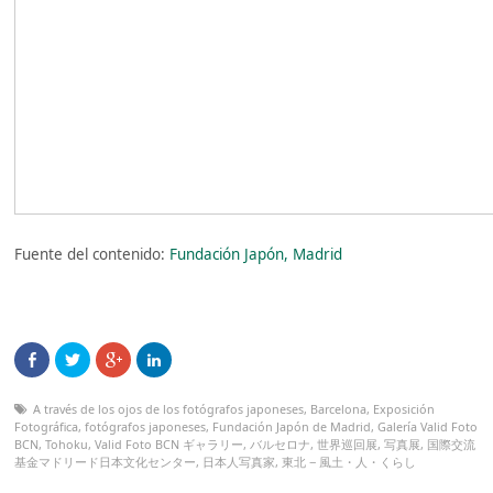
Fuente del contenido:
Fundación Japón, Madrid
A través de los ojos de los fotógrafos japoneses
,
Barcelona
,
Exposición
Fotográfica
,
fotógrafos japoneses
,
Fundación Japón de Madrid
,
Galería Valid Foto
BCN
,
Tohoku
,
Valid Foto BCN ギャラリー
,
バルセロナ
,
世界巡回展
,
写真展
,
国際交流
基金マドリード日本文化センター
,
日本人写真家
,
東北 − 風土・人・くらし