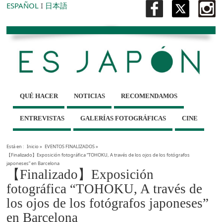
ESPAÑOL
I
日本語
QUÉ HACER
NOTICIAS
RECOMENDAMOS
ENTREVISTAS
GALERÍAS FOTOGRÁFICAS
CINE
Está en :
Inicio
»
EVENTOS FINALIZADOS
»
【Finalizado】Exposición fotográfica “TOHOKU, A través de los ojos de los fotógrafos
japoneses” en Barcelona
【Finalizado】Exposición
fotográfica “TOHOKU, A través de
los ojos de los fotógrafos japoneses”
en Barcelona