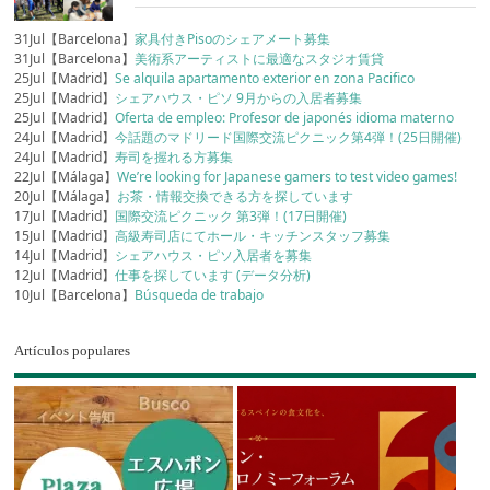
31Jul【Barcelona】
家具付きPisoのシェアメート募集
31Jul【Barcelona】
美術系アーティストに最適なスタジオ賃貸
25Jul【Madrid】
Se alquila apartamento exterior en zona Pacifico
25Jul【Madrid】
シェアハウス・ピソ 9月からの入居者募集
25Jul【Madrid】
Oferta de empleo: Profesor de japonés idioma materno
24Jul【Madrid】
今話題のマドリード国際交流ピクニック第4弾！(25日開催)
24Jul【Madrid】
寿司を握れる方募集
22Jul【Málaga】
We’re looking for Japanese gamers to test video games!
20Jul【Málaga】
お茶・情報交換できる方を探しています
17Jul【Madrid】
国際交流ピクニック 第3弾！(17日開催)
15Jul【Madrid】
高級寿司店にてホール・キッチンスタッフ募集
14Jul【Madrid】
シェアハウス・ピソ入居者を募集
12Jul【Madrid】
仕事を探しています (データ分析)
10Jul【Barcelona】
Búsqueda de trabajo
Artículos populares