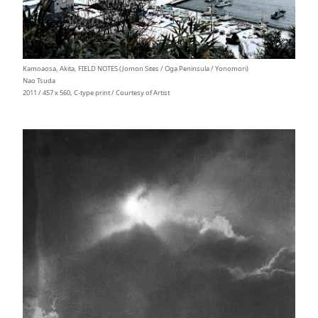
Kamoaosa, Akita, FIELD NOTES (Jomon Sites / Oga Peninsula / Yonomori)
Nao Tsuda
2011 / 457 x 560, C-type print / Courtesy of Artist