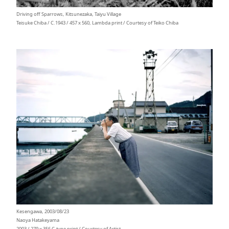
Driving off Sparrows, Kitsunezaka, Taiyu Village
Teisuke Chiba / C.1943 / 457 x 560, Lambda print / Courtesy of Teiko Chiba
Kesengawa, 2003/08/23
Naoya Hatakeyama
2003 / 279 x 356 C-type print / Courtesy of Artist