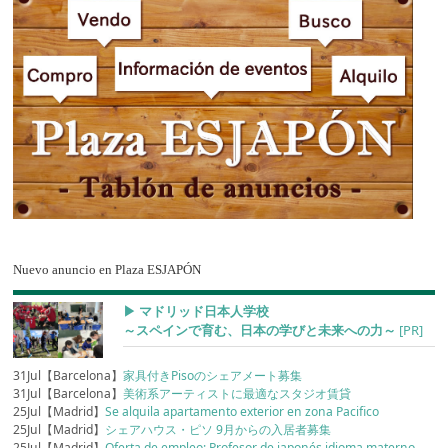
Nuevo anuncio en Plaza ESJAPÓN
▶︎ マドリッド日本人学校
～スペインで育む、日本の学びと未来への力～
[PR]
31Jul【Barcelona】
家具付きPisoのシェアメート募集
31Jul【Barcelona】
美術系アーティストに最適なスタジオ賃貸
25Jul【Madrid】
Se alquila apartamento exterior en zona Pacifico
25Jul【Madrid】
シェアハウス・ピソ 9月からの入居者募集
25Jul【Madrid】
Oferta de empleo: Profesor de japonés idioma materno