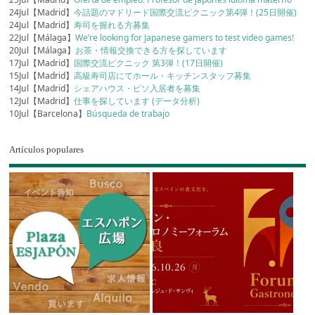
24Jul【Madrid】
今話題のマドリード国際交流ピクニック第4弾！(25日開催)
24Jul【Madrid】
寿司を握れる方募集
22Jul【Málaga】
We’re looking for Japanese gamers to test video games!
20Jul【Málaga】
お茶・情報交換できる方を探しています
17Jul【Madrid】
国際交流ピクニック 第3弾！(17日開催)
15Jul【Madrid】
高級寿司店にてホール・キッチンスタッフ募集
14Jul【Madrid】
シェアハウス・ピソ入居者を募集
12Jul【Madrid】
仕事を探しています (データ分析)
10Jul【Barcelona】
Búsqueda de trabajo
Artículos populares