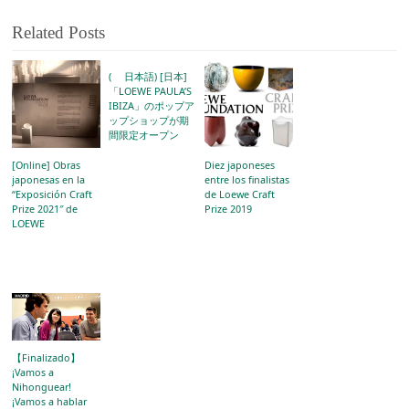
Related Posts
( 日本語) [日本]
「LOEWE PAULA’S
IBIZA」のポップア
ップショップが期
間限定オープン
[Online] Obras
Diez japoneses
japonesas en la
entre los finalistas
“Exposición Craft
de Loewe Craft
Prize 2021″ de
Prize 2019
LOEWE
【Finalizado】
¡Vamos a
Nihonguear!
¡Vamos a hablar