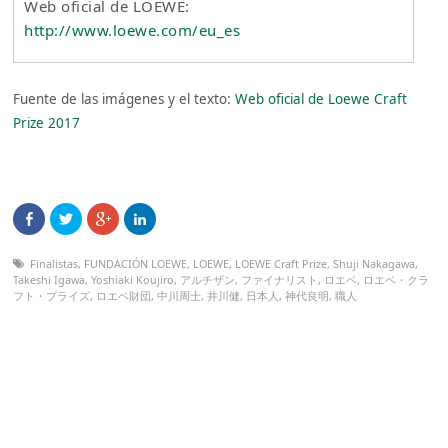
Web oficial de LOEWE:
http://www.loewe.com/eu_es
Fuente de las imágenes y el texto:
Web oficial de Loewe Craft
Prize 2017
Finalistas
,
FUNDACIÓN LOEWE
,
LOEWE
,
LOEWE Craft Prize
,
Shuji Nakagawa
,
Takeshi Igawa
,
Yoshiaki Koujiro
,
アルチザン
,
ファイナリスト
,
ロエベ
,
ロエベ・クラ
フト・プライズ
,
ロエベ財団
,
中川周士
,
井川健
,
日本人
,
神代良明
,
職人