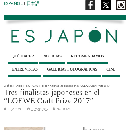
ESPAÑOL
I
日本語
QUÉ HACER
NOTICIAS
RECOMENDAMOS
ENTREVISTAS
GALERÍAS FOTOGRÁFICAS
CINE
Está en :
Inicio
»
NOTICIAS
»
Tres finalistas japoneses en el “LOEWE Craft Prize 2017″
Tres finalistas japoneses en el
“LOEWE Craft Prize 2017″
ESJAPON
7, mar, 2017
NOTICIAS