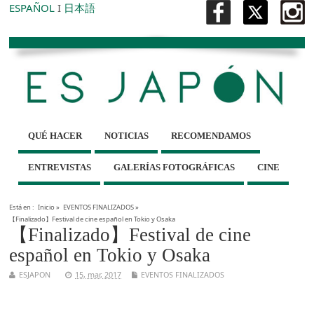
ESPAÑOL
I
日本語
QUÉ HACER
NOTICIAS
RECOMENDAMOS
ENTREVISTAS
GALERÍAS FOTOGRÁFICAS
CINE
Está en :
Inicio
»
EVENTOS FINALIZADOS
»
【Finalizado】Festival de cine español en Tokio y Osaka
【Finalizado】Festival de cine
español en Tokio y Osaka
ESJAPON
15, mar, 2017
EVENTOS FINALIZADOS