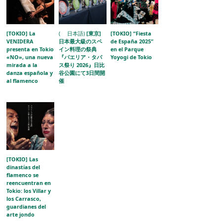
[TOKIO] La
( 日本語)
[東京]
[TOKIO] “Fiesta
VENIDERA
日本最大級のスペ
de España 2025”
presenta en Tokio
イン料理の祭典
en el Parque
«NO», una nueva
『パエリア・タパ
Yoyogi de Tokio
mirada a la
ス祭り 2026』日比
danza española y
谷公園にて3日間開
al flamenco
催
[TOKIO] Las
dinastías del
flamenco se
reencuentran en
Tokio: los Villar y
los Carrasco,
guardianes del
arte jondo