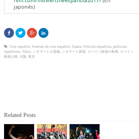
film.com/movie/cineespanola2017/
(En
japonés)
Cine español
,
Festival de cine español
,
Osaka
,
Película española
,
películas
españolas
,
Tokio
,
シネマート心斎橋
,
シネマート新宿
,
スペイン映画の祭典
,
スペイン
映画上映
,
大阪
,
東京
Related Posts