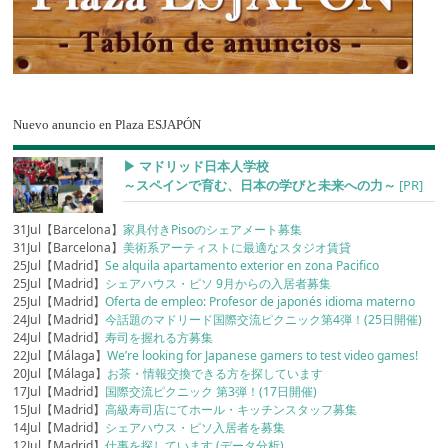
Nuevo anuncio en Plaza ESJAPÓN
▶︎ マドリッド日本人学校
～スペインで育む、日本の学びと未来への力～
[PR]
31Jul【Barcelona】
家具付きPisoのシェアメート募集
31Jul【Barcelona】
美術系アーティストに最適なスタジオ賃貸
25Jul【Madrid】
Se alquila apartamento exterior en zona Pacifico
25Jul【Madrid】
シェアハウス・ピソ 9月からの入居者募集
25Jul【Madrid】
Oferta de empleo: Profesor de japonés idioma materno
24Jul【Madrid】
今話題のマドリード国際交流ピクニック第4弾！(25日開催)
24Jul【Madrid】
寿司を握れる方募集
22Jul【Málaga】
We’re looking for Japanese gamers to test video games!
20Jul【Málaga】
お茶・情報交換できる方を探しています
17Jul【Madrid】
国際交流ピクニック 第3弾！(17日開催)
15Jul【Madrid】
高級寿司店にてホール・キッチンスタッフ募集
14Jul【Madrid】
シェアハウス・ピソ入居者を募集
12Jul【Madrid】
仕事を探しています (データ分析)