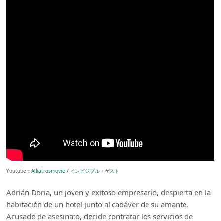
Youtube：
Albatrosmovie
/
インビジブル・ゲスト
Adrián Doria, un joven y exitoso empresario, despierta en la
habitación de un hotel junto al cadáver de su amante.
Acusado de asesinato, decide contratar los servicios de