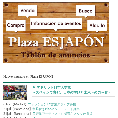
Nuevo anuncio en Plaza ESJAPÓN
▶︎ マドリッド日本人学校
～スペインで育む、日本の学びと未来への力～
[PR]
6Ago【Madrid】
ファッションEC営業スタッフ募集
31Jul【Barcelona】
家具付きPisoのシェアメート募集
31Jul【Barcelona】
美術系アーティストに最適なスタジオ賃貸