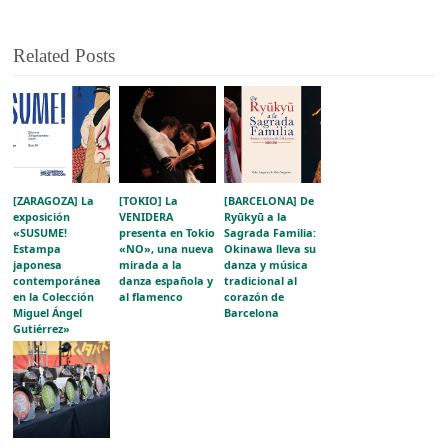
Related Posts
[ZARAGOZA] La
[TOKIO] La
[BARCELONA] De
exposición
VENIDERA
Ryūkyū a la
«SUSUME!
presenta en Tokio
Sagrada Familia:
Estampa
«NO», una nueva
Okinawa lleva su
japonesa
mirada a la
danza y música
contemporánea
danza española y
tradicional al
en la Colección
al flamenco
corazón de
Miguel Ángel
Barcelona
Gutiérrez»
acerca la
evolución del
grabado japonés
al público
aragonés