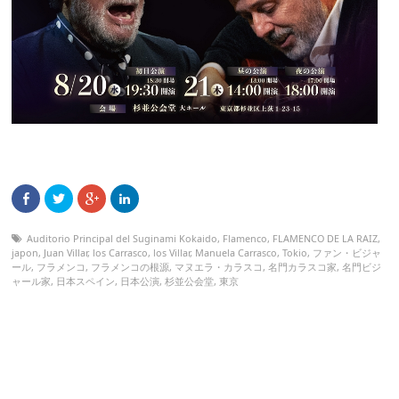
Auditorio Principal del Suginami Kokaido
,
Flamenco
,
FLAMENCO DE LA RAIZ
,
japon
,
Juan Villar
,
los Carrasco
,
los Villar
,
Manuela Carrasco
,
Tokio
,
ファン・ビジャ
ール
,
フラメンコ
,
フラメンコの根源
,
マヌエラ・カラスコ
,
名門カラスコ家
,
名門ビジ
ャール家
,
日本スペイン
,
日本公演
,
杉並公会堂
,
東京