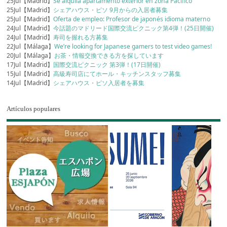
25Jul【Madrid】
Se alquila apartamento exterior en zona Pacifico
25Jul【Madrid】
シェアハウス・ピソ 9月からの入居者募集
25Jul【Madrid】
Oferta de empleo: Profesor de japonés idioma materno
24Jul【Madrid】
今話題のマドリード国際交流ピクニック第4弾！(25日開催)
24Jul【Madrid】
寿司を握れる方募集
22Jul【Málaga】
We’re looking for Japanese gamers to test video games!
20Jul【Málaga】
お茶・情報交換できる方を探しています
17Jul【Madrid】
国際交流ピクニック 第3弾！(17日開催)
15Jul【Madrid】
高級寿司店にてホール・キッチンスタッフ募集
14Jul【Madrid】
シェアハウス・ピソ入居者を募集
Artículos populares