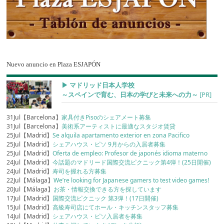
Nuevo anuncio en Plaza ESJAPÓN
▶︎ マドリッド日本人学校
～スペインで育む、日本の学びと未来への力～
[PR]
31Jul【Barcelona】
家具付きPisoのシェアメート募集
31Jul【Barcelona】
美術系アーティストに最適なスタジオ賃貸
25Jul【Madrid】
Se alquila apartamento exterior en zona Pacifico
25Jul【Madrid】
シェアハウス・ピソ 9月からの入居者募集
25Jul【Madrid】
Oferta de empleo: Profesor de japonés idioma materno
24Jul【Madrid】
今話題のマドリード国際交流ピクニック第4弾！(25日開催)
24Jul【Madrid】
寿司を握れる方募集
22Jul【Málaga】
We’re looking for Japanese gamers to test video games!
20Jul【Málaga】
お茶・情報交換できる方を探しています
17Jul【Madrid】
国際交流ピクニック 第3弾！(17日開催)
15Jul【Madrid】
高級寿司店にてホール・キッチンスタッフ募集
14Jul【Madrid】
シェアハウス・ピソ入居者を募集