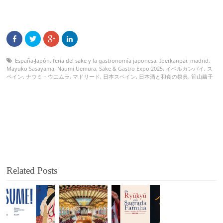
España-Japón
,
feria del sake y la gastronomía japonesa
,
Iberkanpai
,
madrid
,
Mayuko Sasayama
,
Naumi Uemura
,
Sake & Gastro Expo 2025
,
イベルカンパイ
,
ス
ペイン
,
ナウミ・ウエムラ
,
マドリード
,
日本スペイン
,
日本酒と和食の祭典
,
笹山繭子
Related Posts