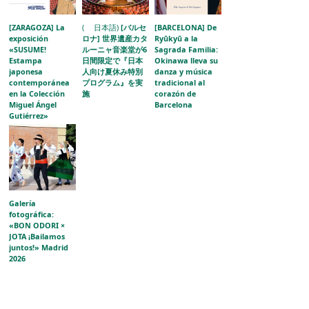
[ZARAGOZA] La
( 日本語)
[バルセ
[BARCELONA] De
exposición
ロナ] 世界遺産カタ
Ryūkyū a la
«SUSUME!
ルーニャ音楽堂が6
Sagrada Familia:
Estampa
日間限定で『日本
Okinawa lleva su
japonesa
人向け夏休み特別
danza y música
contemporánea
プログラム』を実
tradicional al
en la Colección
施
corazón de
Miguel Ángel
Barcelona
Gutiérrez»
acerca la
evolución del
grabado japonés
al público
aragonés
Galería
fotográfica:
«BON ODORI ×
JOTA ¡Bailamos
juntos!» Madrid
2026