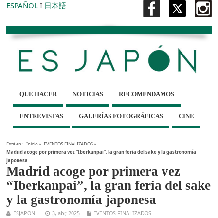
ESPAÑOL
I
日本語
QUÉ HACER
NOTICIAS
RECOMENDAMOS
ENTREVISTAS
GALERÍAS FOTOGRÁFICAS
CINE
Está en :
Inicio
»
EVENTOS FINALIZADOS
»
Madrid acoge por primera vez “Iberkanpai”, la gran feria del sake y la gastronomía
japonesa
Madrid acoge por primera vez
“Iberkanpai”, la gran feria del sake
y la gastronomía japonesa
ESJAPON
3, abr, 2025
EVENTOS FINALIZADOS