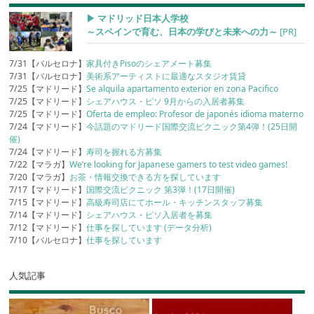
▶︎ マドリッド日本人学校
～スペインで育む、日本の学びと未来への力～
[PR]
7/31【バルセロナ】
家具付きPisoのシェアメート募集
7/31【バルセロナ】
美術系アーティストに最適なスタジオ賃貸
7/25【マドリード】
Se alquila apartamento exterior en zona Pacifico
7/25【マドリード】
シェアハウス・ピソ 9月からの入居者募集
7/25【マドリード】
Oferta de empleo: Profesor de japonés idioma materno
7/24【マドリード】
今話題のマドリード国際交流ピクニック第4弾！(25日開
催)
7/24【マドリード】
寿司を握れる方募集
7/22【マラガ】
We’re looking for Japanese gamers to test video games!
7/20【マラガ】
お茶・情報交換できる方を探しています
7/17【マドリード】
国際交流ピクニック 第3弾！(17日開催)
7/15【マドリード】
高級寿司店にてホール・キッチンスタッフ募集
7/14【マドリード】
シェアハウス・ピソ入居者を募集
7/12【マドリード】
仕事を探しています (データ分析)
7/10【バルセロナ】
仕事を探しています
人気記事