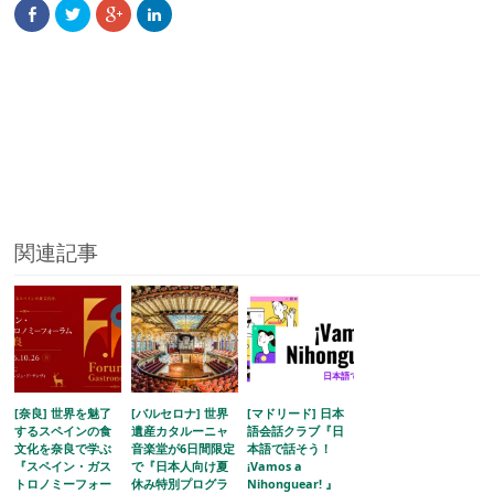
関連記事
[奈良] 世界を魅了
[バルセロナ] 世界
[マドリード] 日本
するスペインの食
遺産カタルーニャ
語会話クラブ『日
文化を奈良で学ぶ
音楽堂が6日間限定
本語で話そう！
『スペイン・ガス
で『日本人向け夏
¡Vamos a
トロノミーフォー
休み特別プログラ
Nihonguear! 』