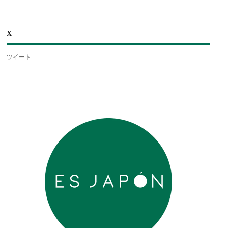
X
ツイート