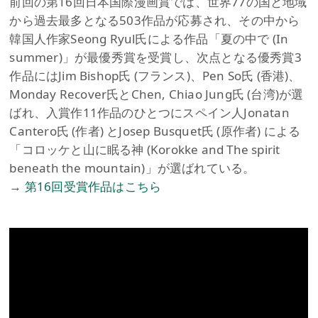
前回の第16回日本国際漫画賞では、世界77の国と地域
から過去最多となる503作品が応募され、その中から
韓国人作家Seong Ryul氏による作品「夏の中で (In
summer)」が最優秀賞を受賞し、次点となる優秀賞3
作品にはJim Bishop氏 (フランス)、Pen So氏 (香港)、
Monday Recover氏とChen, Chiao Jung氏 (台湾)が選
ばれ、入賞作11作品のひとつにスペイン人Jonatan
Cantero氏 (作者) とJosep Busquet氏 (原作者) による
「コロッケと山に眠る神 (Korokke and The spirit
beneath the mountain)」が選ばれている。
→
第16回受賞作品はこちら