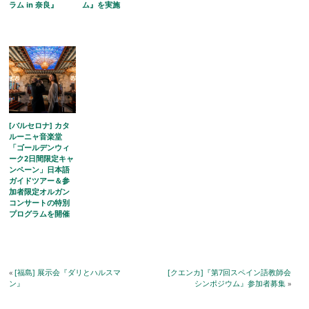
ラム in 奈良』
ム』を実施
[バルセロナ] カタ
ルーニャ音楽堂
「ゴールデンウィ
ーク2日間限定キャ
ンペーン」日本語
ガイドツアー＆参
加者限定オルガン
コンサートの特別
プログラムを開催
«
[福島] 展示会『ダリとハルスマ
[クエンカ]『第7回スペイン語教師会
ン』
シンポジウム』参加者募集
»