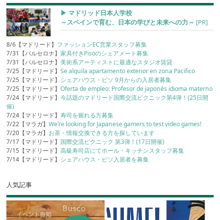
▶︎ マドリッド日本人学校
～スペインで育む、日本の学びと未来への力～
[PR]
8/6【マドリード】
ファッションEC営業スタッフ募集
7/31【バルセロナ】
家具付きPisoのシェアメート募集
7/31【バルセロナ】
美術系アーティストに最適なスタジオ賃貸
7/25【マドリード】
Se alquila apartamento exterior en zona Pacifico
7/25【マドリード】
シェアハウス・ピソ 9月からの入居者募集
7/25【マドリード】
Oferta de empleo: Profesor de japonés idioma materno
7/24【マドリード】
今話題のマドリード国際交流ピクニック第4弾！(25日開
催)
7/24【マドリード】
寿司を握れる方募集
7/22【マラガ】
We’re looking for Japanese gamers to test video games!
7/20【マラガ】
お茶・情報交換できる方を探しています
7/17【マドリード】
国際交流ピクニック 第3弾！(17日開催)
7/15【マドリード】
高級寿司店にてホール・キッチンスタッフ募集
7/14【マドリード】
シェアハウス・ピソ入居者を募集
人気記事