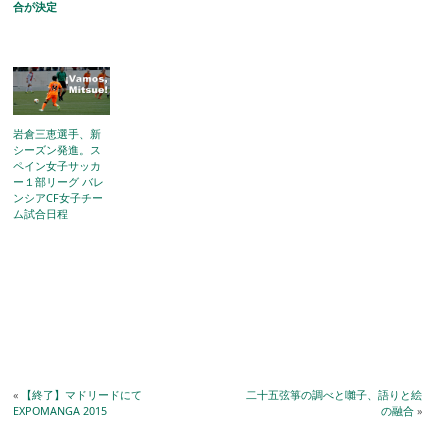
合が決定
岩倉三恵選手、新
シーズン発進。ス
ペイン女子サッカ
ー１部リーグ バレ
ンシアCF女子チー
ム試合日程
«
【終了】マドリードにて
二十五弦箏の調べと囃子、語りと絵
EXPOMANGA 2015
の融合
»