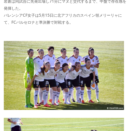
岩倉は同試合に先発出場し71分にマヌと交代するまで、中盤で存在感を
発揮した。
バレンシアCF女子は5月15日に北アフリカのスペイン領メリーリャに
て、FCバルセロナと準決勝で対戦する。