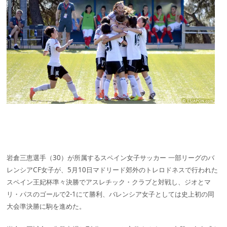
岩倉三恵選手（30）が所属するスペイン女子サッカー 一部リーグのバ
レンシアCF女子が、5月10日マドリード郊外のトレロドネスで行われた
スペイン王妃杯準々決勝でアスレチック・クラブと対戦し、ジオとマ
リ・パスのゴールで2-1にて勝利、バレンシア女子としては史上初の同
大会準決勝に駒を進めた。