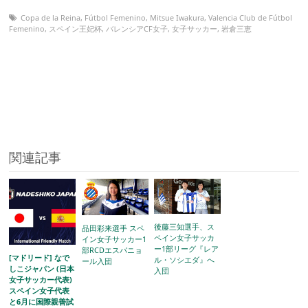
Copa de la Reina
,
Fútbol Femenino
,
Mitsue Iwakura
,
Valencia Club de Fútbol
Femenino
,
スペイン王妃杯
,
バレンシアCF女子
,
女子サッカー
,
岩倉三恵
関連記事
後藤三知選手、ス
品田彩来選手 スペ
ペイン女子サッカ
イン女子サッカー1
ー1部リーグ『レア
部RCDエスパニョ
[マドリード] なで
ル・ソシエダ』へ
ール入団
しこジャパン (日本
入団
女子サッカー代表)
スペイン女子代表
と6月に国際親善試