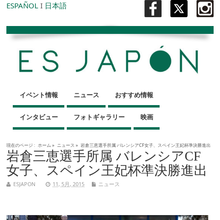
ESPAÑOL
I
日本語
イベント情報
ニュース
おすすめ情報
インタビュー
フォトギャラリー
映画
現在のページ :
ホーム
»
ニュース
»
岩倉三恵選手所属 バレンシアCF女子、スペイン王妃杯準決勝進出
岩倉三恵選手所属 バレンシアCF
女子、スペイン王妃杯準決勝進出
ESJAPON
11, 5月, 2015
ニュース