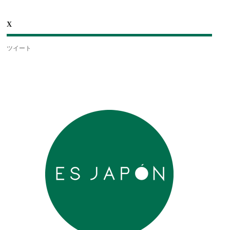
X
ツイート