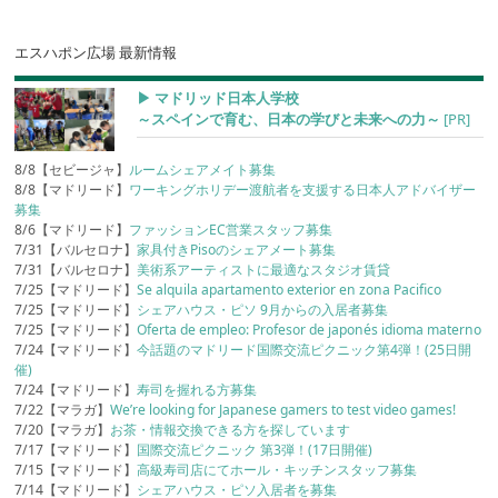
エスハポン広場 最新情報
▶︎ マドリッド日本人学校
～スペインで育む、日本の学びと未来への力～
[PR]
8/8【セビージャ】
ルームシェアメイト募集
8/8【マドリード】
ワーキングホリデー渡航者を支援する日本人アドバイザー
募集
8/6【マドリード】
ファッションEC営業スタッフ募集
7/31【バルセロナ】
家具付きPisoのシェアメート募集
7/31【バルセロナ】
美術系アーティストに最適なスタジオ賃貸
7/25【マドリード】
Se alquila apartamento exterior en zona Pacifico
7/25【マドリード】
シェアハウス・ピソ 9月からの入居者募集
7/25【マドリード】
Oferta de empleo: Profesor de japonés idioma materno
7/24【マドリード】
今話題のマドリード国際交流ピクニック第4弾！(25日開
催)
7/24【マドリード】
寿司を握れる方募集
7/22【マラガ】
We’re looking for Japanese gamers to test video games!
7/20【マラガ】
お茶・情報交換できる方を探しています
7/17【マドリード】
国際交流ピクニック 第3弾！(17日開催)
7/15【マドリード】
高級寿司店にてホール・キッチンスタッフ募集
7/14【マドリード】
シェアハウス・ピソ入居者を募集