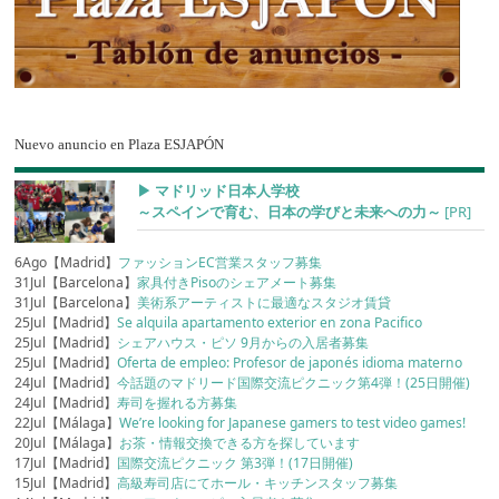
Nuevo anuncio en Plaza ESJAPÓN
▶︎ マドリッド日本人学校
～スペインで育む、日本の学びと未来への力～
[PR]
6Ago【Madrid】
ファッションEC営業スタッフ募集
31Jul【Barcelona】
家具付きPisoのシェアメート募集
31Jul【Barcelona】
美術系アーティストに最適なスタジオ賃貸
25Jul【Madrid】
Se alquila apartamento exterior en zona Pacifico
25Jul【Madrid】
シェアハウス・ピソ 9月からの入居者募集
25Jul【Madrid】
Oferta de empleo: Profesor de japonés idioma materno
24Jul【Madrid】
今話題のマドリード国際交流ピクニック第4弾！(25日開催)
24Jul【Madrid】
寿司を握れる方募集
22Jul【Málaga】
We’re looking for Japanese gamers to test video games!
20Jul【Málaga】
お茶・情報交換できる方を探しています
17Jul【Madrid】
国際交流ピクニック 第3弾！(17日開催)
15Jul【Madrid】
高級寿司店にてホール・キッチンスタッフ募集