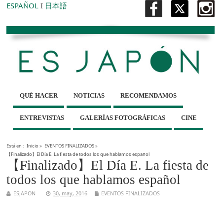
ESPAÑOL
I
日本語
QUÉ HACER
NOTICIAS
RECOMENDAMOS
ENTREVISTAS
GALERÍAS FOTOGRÁFICAS
CINE
Está en :
Inicio
»
EVENTOS FINALIZADOS
»
【Finalizado】El Día E. La fiesta de todos los que hablamos español
【Finalizado】El Día E. La fiesta de
todos los que hablamos español
ESJAPON
30, may, 2016
EVENTOS FINALIZADOS