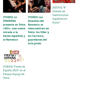
[KIOTO] “8º
Festival de
Gastronomía
[TOKIO] La
[TOKIO] Las
Española en
VENIDERA
dinastías del
Kioto“
presenta en Tokio
flamenco se
«NO», una nueva
reencuentran en
mirada a la
Tokio: los Villar y
danza española y
los Carrasco,
al flamenco
guardianes del
arte jondo
[TOKIO] “Fiesta de
España 2023” en el
Parque Yoyogi de
Tokio