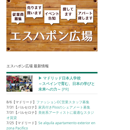
エスハポン広場 最新情報
▶︎ マドリッド日本人学校
～スペインで育む、日本の学びと
未来への力～
[PR]
8/6【マドリード】
ファッションEC営業スタッフ募集
7/31【バルセロナ】
家具付きPisoのシェアメート募集
7/31【バルセロナ】
美術系アーティストに最適なスタジ
オ賃貸
7/25【マドリード】
Se alquila apartamento exterior en
zona Pacifico