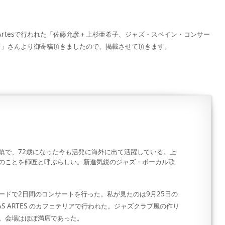
llas Artesで行われた「佐藤允彦＋上杉亜希子、ジャズ・スペイン・コンサー
哲」さんより御寄稿頂きましたので、掲載させて頂きます。
鎮で、72歳になった今も活発に海外に出て活躍している。上
のことを師匠と呼ぶらしい。新進気鋭のジャズ・ボーカル歌
ードで2日間のコンサートを行った。私が見たのは9月25日の
LLAS ARTES のカフェテリアで行われた。ジャズクラブ風の作り
。会場はほぼ満席であった。