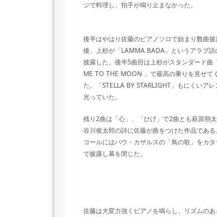
ジで料理し、拍手が鳴り止まなかった。
後半はやはり佐藤のピアノソロで始まり数曲披
後、上杉が「LAMMA BADA」というアラブ
披露した。後半5曲目は上杉がスタンダード曲「
ME TO THE MOON 」で最高の乗りを見せて
た。「STELLA BY STARLIGHT」もにくいア
光っていた。
残り2曲は「心」、「ひげ」で2曲とも萩原朔
谷川俊太郎の詩に佐藤が曲をつけた作品である
コールにはパウ・カザルスの「鳥の歌」をカタ
で披露し幕を閉じた。
佐藤は大変力強くピアノを鳴らし、リズムのあ