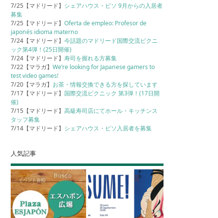
7/25【マドリード】
シェアハウス・ピソ 9月からの入居者
募集
7/25【マドリード】
Oferta de empleo: Profesor de
japonés idioma materno
7/24【マドリード】
今話題のマドリード国際交流ピクニ
ック第4弾！(25日開催)
7/24【マドリード】
寿司を握れる方募集
7/22【マラガ】
We’re looking for Japanese gamers to
test video games!
7/20【マラガ】
お茶・情報交換できる方を探しています
7/17【マドリード】
国際交流ピクニック 第3弾！(17日開
催)
7/15【マドリード】
高級寿司店にてホール・キッチンス
タッフ募集
7/14【マドリード】
シェアハウス・ピソ入居者を募集
人気記事