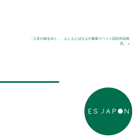
「人生の旅をゆく」、よしもとばななの最新スペイン語訳作品発
売。
»