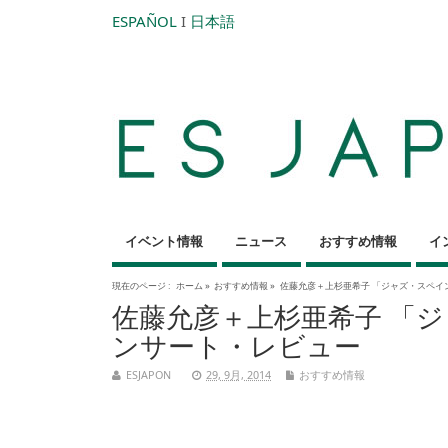
ESPAÑOL
I
日本語
イベント情報
ニュース
おすすめ情報
イ
現在のページ :
ホーム
»
おすすめ情報
»
佐藤允彦＋上杉亜希子 「ジャズ・スペイ
佐藤允彦＋上杉亜希子 「
ンサート・レビュー
ESJAPON
29, 9月, 2014
おすすめ情報