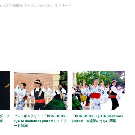
め
,
おすすめ情報
,
ジャズ
,
バルセロナ
,
マドリード
ラダ・フ
フォトギャラリー：「BON ODORI
「BON ODORI × JOTA ¡Bailamos
楽
× JOTA ¡Bailamos juntos!」マドリ
juntos!」大盛況のうちに閉幕
ード2026