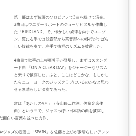
第一部はまず佐藤のソロピアノで3曲を続けて演奏。
3曲目はウエザーリポートのジョーザビヌルが作曲し
た「BIRDLAND」で、懐かしい旋律を両手でユニゾ
ン、更に右手では低音部から高音部への移行がすばら
しい旋律を奏で、左手で抜群のリズムを披露した。
4曲目で歌手の上杉亜希子が登場し、まずはスタンダ
ード曲 「ON A CLEAR DAY」をジャージーなリズム
と乗りで披露した。ふと、ここはどこかな、もしかし
たらニューヨークのジャズクラブにいるのかなと思わ
せる素晴らしい演奏であった。
次は「あたしの4月」（寺山修二作詞、佐藤允彦作
曲）という曲で、ジャズっぽい日本語の曲を披露し
だ面白い言葉を並べた力作。
ジャズの定番曲「SPAIN」を佐藤と上杉が素晴らしいアレン