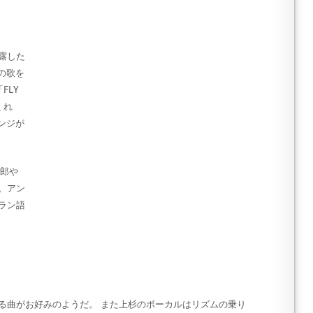
露した
語の歌を
FLY
くれ
レンジが
太郎や
。アン
ラン語
る曲がお好みのようだ。 また上杉のボーカルはリズムの乗り