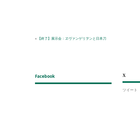
«
【終了】展示会：ヱヴァンゲリヲンと日本刀
X
Facebook
ツイート