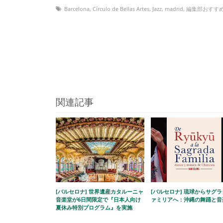
Barcelona
,
Círculo de Bellas Artes
,
Jazz
,
madrid
,
編集部おすす
関連記事
[バルセロナ] 世界遺産カタルーニャ
[バルセロナ] 琉球からサグ
音楽堂が6日間限定で『日本人向け
ァミリアへ：沖縄の舞踊と音
夏休み特別プログラム』を実施