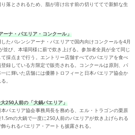
切り落とされるため、脂が溶け出す前の切りててで新鮮な生
アーナ・パエリア・コンクール」
用したバレンシアーナ・パエリアで国内向けコンクールを4月
アパンが並び、本場同様に薪で炊き上げる。参加者全員が全て同じ
して採点まで行う。エントリー店舗すべてのパエリアを食べ
員登録している方限定で販売される。コンクールは原則、パ
本一に輝いた店舗には優勝トロフィーと日本パエリア協会か
れる。
最大250人前の「大鍋パエリア」
日本パエリア協会事務局長を務める、エル・トラゴンの栗原
.5mの大鍋で一度に250人前のパエリアが炊き上げられる
で飾られるパエリア・アートも披露される。