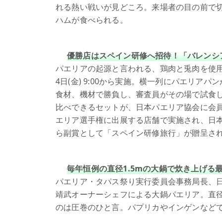
れる熱い戦いが見どころ。来場者の目の前で
ハムが食べられる。
優勝店はスペイン研修へ招待！「バレンシ
パエリアの起源と言われる、鶏肉と兎肉を使
4日(金) 9:00から実施。横一列にパエリ
食材、機材で勝負し、審査員がその場で試食
比べできるセットが、日本パエリア協会に会
エリア選手権に出展する店舗で実施され、日
ら副賞として「スペイン研修旅行」が贈呈さ
毎年恒例の直径1.5mの大鍋で炊き上げる
パエリア・タパス祭り実行委員会事務局長、
靖武オーナーシェフによる大鍋パエリア。直径1
のは圧巻のひと言。パプリカやインゲンなど