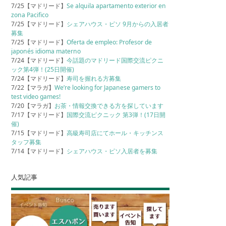
7/25【マドリード】
Se alquila apartamento exterior en
zona Pacifico
7/25【マドリード】
シェアハウス・ピソ 9月からの入居者
募集
7/25【マドリード】
Oferta de empleo: Profesor de
japonés idioma materno
7/24【マドリード】
今話題のマドリード国際交流ピクニ
ック第4弾！(25日開催)
7/24【マドリード】
寿司を握れる方募集
7/22【マラガ】
We’re looking for Japanese gamers to
test video games!
7/20【マラガ】
お茶・情報交換できる方を探しています
7/17【マドリード】
国際交流ピクニック 第3弾！(17日開
催)
7/15【マドリード】
高級寿司店にてホール・キッチンス
タッフ募集
7/14【マドリード】
シェアハウス・ピソ入居者を募集
人気記事