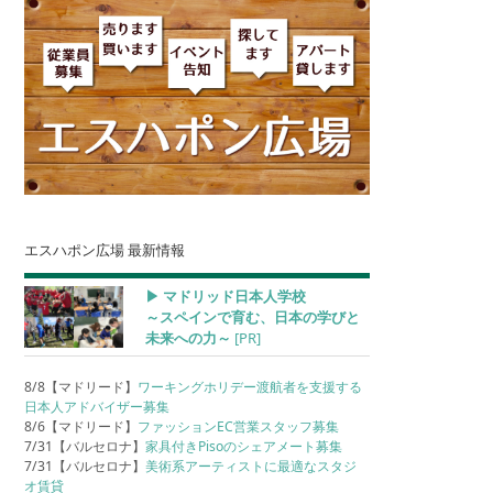
エスハポン広場 最新情報
▶︎ マドリッド日本人学校
～スペインで育む、日本の学びと
未来への力～
[PR]
8/8【マドリード】
ワーキングホリデー渡航者を支援する
日本人アドバイザー募集
8/6【マドリード】
ファッションEC営業スタッフ募集
7/31【バルセロナ】
家具付きPisoのシェアメート募集
7/31【バルセロナ】
美術系アーティストに最適なスタジ
オ賃貸