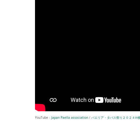
YouTube：
Japan Paella association
/
パエリア・タパス祭り２０２４in