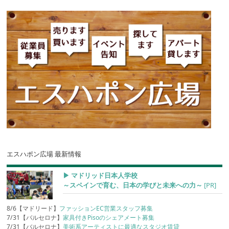
エスハポン広場 最新情報
▶︎ マドリッド日本人学校
～スペインで育む、日本の学びと未来への力～
[PR]
8/6【マドリード】
ファッションEC営業スタッフ募集
7/31【バルセロナ】
家具付きPisoのシェアメート募集
7/31【バルセロナ】
美術系アーティストに最適なスタジオ賃貸