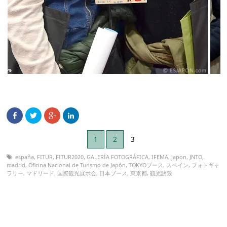
1
2
3
españa
,
FITUR
,
FITUR2020
,
GALERÍA FOTOGRÁFICA
,
IFEMA
,
japon
,
JNTO
,
madrid
,
Oficina Nacional de Turismo de Japón
,
TOKYOブース
,
スペイン
,
フォトギャ
ラリー
,
マドリード
,
国際観光展示会
,
日本ブース
,
東京都
,
観光誘致