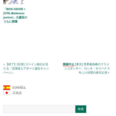
「BON ODORI ×
JOTA ¡Bailamos
juntos!」大盛況の
うちに閉幕
«
【終了】[日本] スペイン旅行が当
開催中止
[東京] 世界最高峰のフラメ
たる『北海道エアポート誕生キャン
ンコダンサー、ロシオ・モリーナ 5
ペーン』
年ぶり待望の来日公演
»
ESPAÑOL
日本語