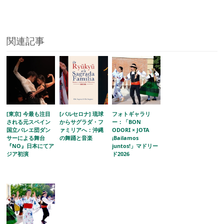
関連記事
[東京] 今最も注目
[バルセロナ] 琉球
フォトギャラリ
される元スペイン
からサグラダ・フ
ー：「BON
国立バレエ団ダン
ァミリアへ：沖縄
ODORI × JOTA
サーによる舞台
の舞踊と音楽
¡Bailamos
『NO』日本にてア
juntos!」マドリー
ジア初演
ド2026