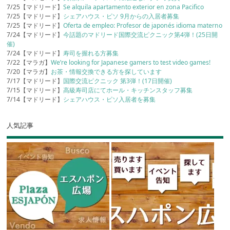
7/25【マドリード】
Se alquila apartamento exterior en zona Pacifico
7/25【マドリード】
シェアハウス・ピソ 9月からの入居者募集
7/25【マドリード】
Oferta de empleo: Profesor de japonés idioma materno
7/24【マドリード】
今話題のマドリード国際交流ピクニック第4弾！(25日開
催)
7/24【マドリード】
寿司を握れる方募集
7/22【マラガ】
We’re looking for Japanese gamers to test video games!
7/20【マラガ】
お茶・情報交換できる方を探しています
7/17【マドリード】
国際交流ピクニック 第3弾！(17日開催)
7/15【マドリード】
高級寿司店にてホール・キッチンスタッフ募集
7/14【マドリード】
シェアハウス・ピソ入居者を募集
人気記事