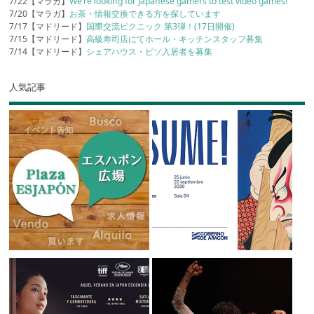
7/22【マラガ】
We’re looking for Japanese gamers to test video games!
7/20【マラガ】
お茶・情報交換できる方を探しています
7/17【マドリード】
国際交流ピクニック 第3弾！(17日開催)
7/15【マドリード】
高級寿司店にてホール・キッチンスタッフ募集
7/14【マドリード】
シェアハウス・ピソ入居者を募集
人気記事