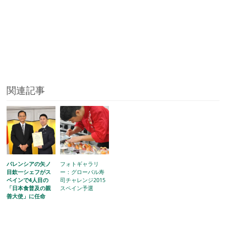
関連記事
バレンシアの矢ノ
フォトギャラリ
目欽一シェフがス
ー：グローバル寿
ペインで4人目の
司チャレンジ2015
「日本食普及の親
スペイン予選
善大使」に任命