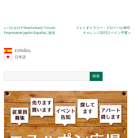
«
バルセロナShachoKaiが Circulo
フォトギャラリー：グローバル寿司
Empresarial Japón-Españaに改名
チャレンジ2015スペイン予選
»
ESPAÑOL
日本語