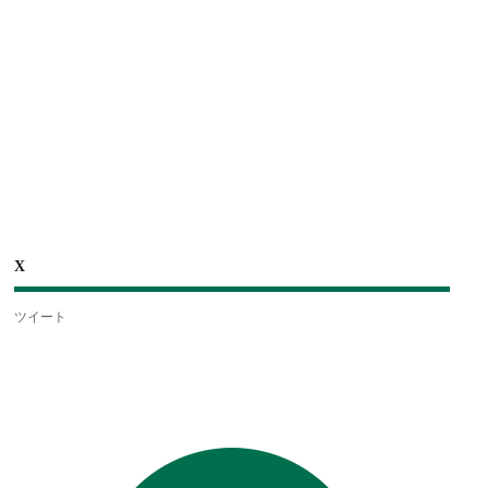
X
ツイート