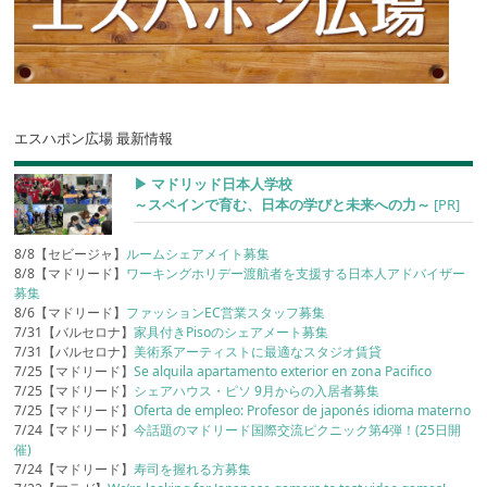
エスハポン広場 最新情報
▶︎ マドリッド日本人学校
～スペインで育む、日本の学びと未来への力～
[PR]
8/8【セビージャ】
ルームシェアメイト募集
8/8【マドリード】
ワーキングホリデー渡航者を支援する日本人アドバイザー
募集
8/6【マドリード】
ファッションEC営業スタッフ募集
7/31【バルセロナ】
家具付きPisoのシェアメート募集
7/31【バルセロナ】
美術系アーティストに最適なスタジオ賃貸
7/25【マドリード】
Se alquila apartamento exterior en zona Pacifico
7/25【マドリード】
シェアハウス・ピソ 9月からの入居者募集
7/25【マドリード】
Oferta de empleo: Profesor de japonés idioma materno
7/24【マドリード】
今話題のマドリード国際交流ピクニック第4弾！(25日開
催)
7/24【マドリード】
寿司を握れる方募集