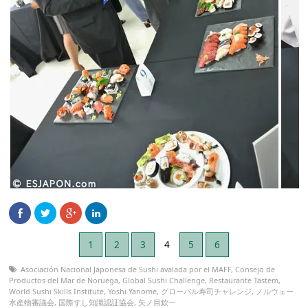
1
2
3
4
5
6
Asociación Nacional Japonesa de Sushi avalada por el MAFF
,
Consejo de
Productos del Mar de Noruega
,
Global Sushi Challenge
,
Restaurante Tastem
,
World Sushi Skills Institute
,
Yoshi Yanome
,
グローバル寿司チャレンジ
,
ノルウェー
水産物審議会
,
国際すし知識認証協会
,
矢ノ目欽一