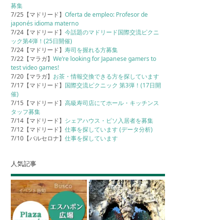
募集
7/25【マドリード】
Oferta de empleo: Profesor de
japonés idioma materno
7/24【マドリード】
今話題のマドリード国際交流ピクニ
ック第4弾！(25日開催)
7/24【マドリード】
寿司を握れる方募集
7/22【マラガ】
We’re looking for Japanese gamers to
test video games!
7/20【マラガ】
お茶・情報交換できる方を探しています
7/17【マドリード】
国際交流ピクニック 第3弾！(17日開
催)
7/15【マドリード】
高級寿司店にてホール・キッチンス
タッフ募集
7/14【マドリード】
シェアハウス・ピソ入居者を募集
7/12【マドリード】
仕事を探しています (データ分析)
7/10【バルセロナ】
仕事を探しています
人気記事