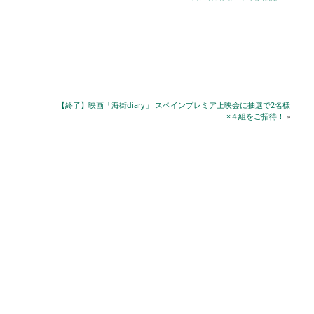
【終了】映画「海街diary」 スペインプレミア上映会に抽選で2名様
×４組をご招待！
»