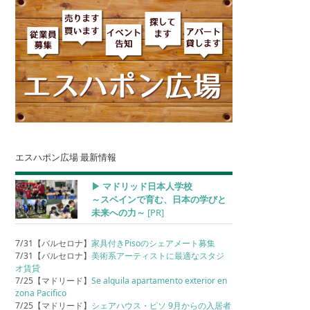
エスハポン広場 最新情報
▶︎ マドリッド日本人学校
～スペインで育む、日本の学びと
未来への力～
[PR]
7/31【バルセロナ】
家具付きPisoのシェアメート募集
7/31【バルセロナ】
美術系アーティストに最適なスタジ
オ賃貸
7/25【マドリード】
Se alquila apartamento exterior en
zona Pacifico
7/25【マドリード】
シェアハウス・ピソ 9月からの入居者