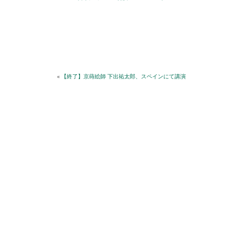
«
【終了】京蒔絵師 下出祐太郎、スペインにて講演