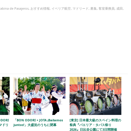
Cabina de Pasajeros
,
おすすめ情報
,
イベリア航空
,
マドリード
,
募集
,
客室乗務員
,
成田
,
DORI
「BON ODORI × JOTA ¡Bailamos
[東京] 日本最大級のスペイン料理の
!」マドリ
juntos!」大盛況のうちに閉幕
祭典『パエリア・タパス祭り
2026』日比谷公園にて3日間開催