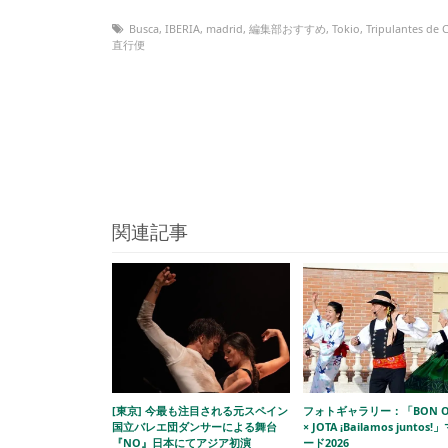
Busca
,
IBERIA
,
madrid
,
編集部おすすめ
,
Tokio
,
Tripulantes de 
直行便
関連記事
[東京] 今最も注目される元スペイン
フォトギャラリー：「BON O
国立バレエ団ダンサーによる舞台
× JOTA ¡Bailamos juntos
『NO』日本にてアジア初演
ード2026