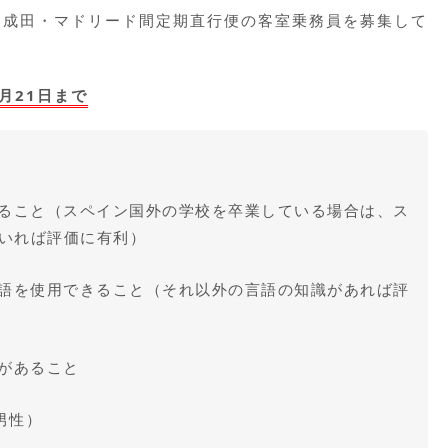
る成田・マドリード間定期直行便の客室乗務員を募集して
月21日まで
すること（スペイン国外の学校を卒業している場合は、ス
いれば評価に有利）
英語を使用できること（それ以外の言語の知識があれば評
見があること
（男性）