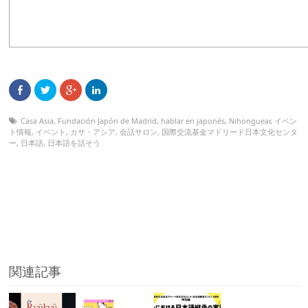
Casa Asia
,
Fundación Japón de Madrid
,
hablar en japonés
,
Nihonguear
,
イベン
ト情報
,
イベント
,
カサ・アシア
,
会話サロン
,
国際交流基金マドリード日本文化センタ
ー
,
日本語
,
日本語を話そう
関連記事