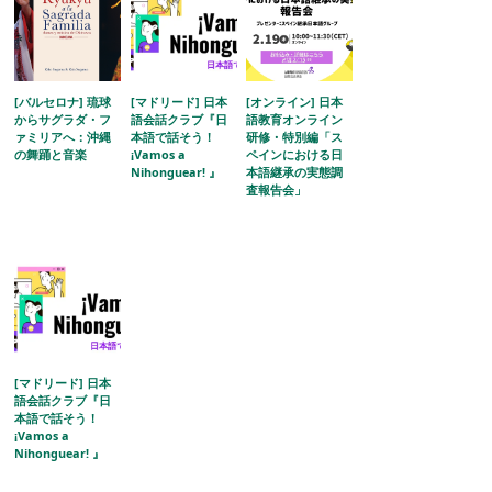
[バルセロナ] 琉球
[マドリード] 日本
[オンライン] 日本
からサグラダ・フ
語会話クラブ『日
語教育オンライン
ァミリアへ：沖縄
本語で話そう！
研修・特別編「ス
の舞踊と音楽
¡Vamos a
ペインにおける日
Nihonguear! 』
本語継承の実態調
査報告会」
[マドリード] 日本
語会話クラブ『日
本語で話そう！
¡Vamos a
Nihonguear! 』