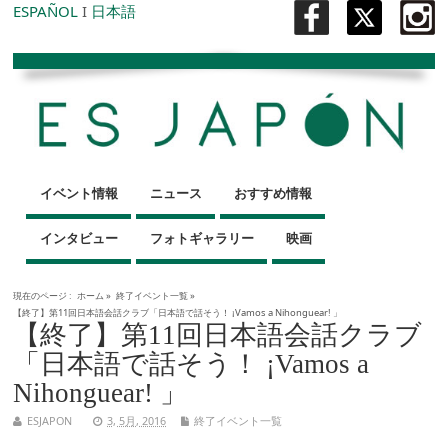
ESPAÑOL
I
日本語
イベント情報
ニュース
おすすめ情報
インタビュー
フォトギャラリー
映画
現在のページ :
ホーム
»
終了イベント一覧
»
【終了】第11回日本語会話クラブ「日本語で話そう！ ¡Vamos a Nihonguear! 」
【終了】第11回日本語会話クラブ
「日本語で話そう！ ¡Vamos a
Nihonguear! 」
ESJAPON
3, 5月, 2016
終了イベント一覧