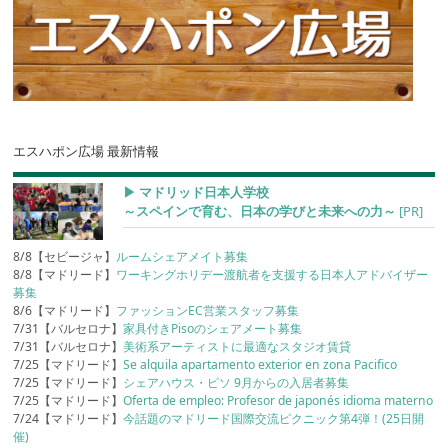
エスハポン広場 最新情報
▶︎ マドリッド日本人学校
～スペインで育む、日本の学びと未来への力～
[PR]
8/8【セビージャ】
ルームシェアメイト募集
8/8【マドリード】
ワーキングホリデー渡航者を支援する日本人アドバイザー
募集
8/6【マドリード】
ファッションEC営業スタッフ募集
7/31【バルセロナ】
家具付きPisoのシェアメート募集
7/31【バルセロナ】
美術系アーティストに最適なスタジオ賃貸
7/25【マドリード】
Se alquila apartamento exterior en zona Pacifico
7/25【マドリード】
シェアハウス・ピソ 9月からの入居者募集
7/25【マドリード】
Oferta de empleo: Profesor de japonés idioma materno
7/24【マドリード】
今話題のマドリード国際交流ピクニック第4弾！(25日開
催)