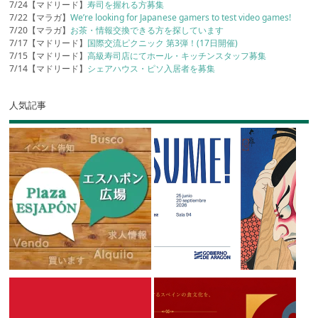
7/24【マドリード】
寿司を握れる方募集
7/22【マラガ】
We’re looking for Japanese gamers to test video games!
7/20【マラガ】
お茶・情報交換できる方を探しています
7/17【マドリード】
国際交流ピクニック 第3弾！(17日開催)
7/15【マドリード】
高級寿司店にてホール・キッチンスタッフ募集
7/14【マドリード】
シェアハウス・ピソ入居者を募集
人気記事