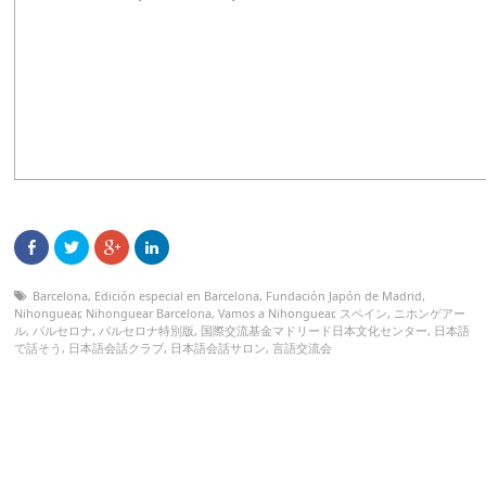
Barcelona
,
Edición especial en Barcelona
,
Fundación Japón de Madrid
,
Nihonguear
,
Nihonguear Barcelona
,
Vamos a Nihonguear
,
スペイン
,
ニホンゲアー
ル
,
バルセロナ
,
バルセロナ特別版
,
国際交流基金マドリード日本文化センター
,
日本語
で話そう
,
日本語会話クラブ
,
日本語会話サロン
,
言語交流会