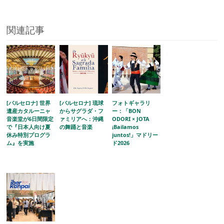
関連記事
[バルセロナ] 世界
[バルセロナ] 琉球
フォトギャラリ
遺産カタルーニャ
からサグラダ・フ
ー：「BON
音楽堂が6日間限定
ァミリアへ：沖縄
ODORI × JOTA
で『日本人向け夏
の舞踊と音楽
¡Bailamos
休み特別プログラ
juntos!」マドリー
ム』を実施
ド2026