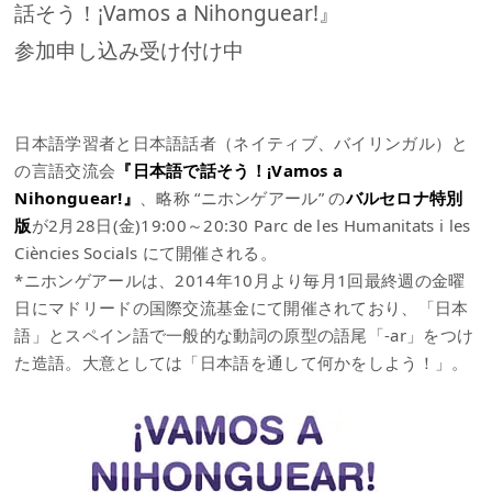
話そう！¡Vamos a Nihonguear!』
参加申し込み受け付け中
日本語学習者と日本語話者（ネイティブ、バイリンガル）と
の言語交流会
『日本語で話そう！¡Vamos a
Nihonguear!』
、略称 “ニホンゲアール” の
バルセロナ特別
版
が2月28日(金)19:00～20:30 Parc de les Humanitats i les
Ciències Socials にて開催される。
*ニホンゲアールは、2014年10月より毎月1回最終週の金曜
日にマドリードの国際交流基金にて開催されており、「日本
語」とスペイン語で一般的な動詞の原型の語尾「-ar」をつけ
た造語。大意としては「日本語を通して何かをしよう！」。