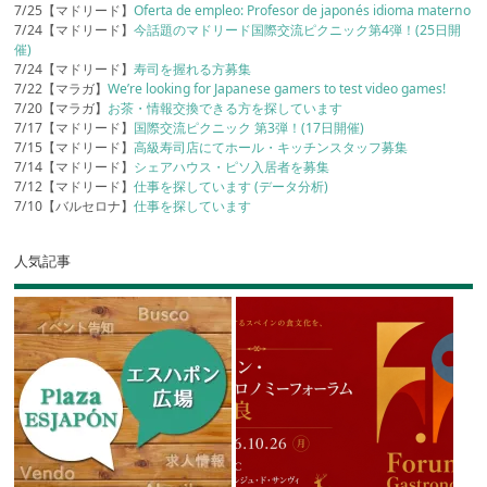
7/25【マドリード】
Oferta de empleo: Profesor de japonés idioma materno
7/24【マドリード】
今話題のマドリード国際交流ピクニック第4弾！(25日開
催)
7/24【マドリード】
寿司を握れる方募集
7/22【マラガ】
We’re looking for Japanese gamers to test video games!
7/20【マラガ】
お茶・情報交換できる方を探しています
7/17【マドリード】
国際交流ピクニック 第3弾！(17日開催)
7/15【マドリード】
高級寿司店にてホール・キッチンスタッフ募集
7/14【マドリード】
シェアハウス・ピソ入居者を募集
7/12【マドリード】
仕事を探しています (データ分析)
7/10【バルセロナ】
仕事を探しています
人気記事