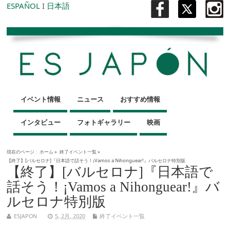
ESPAÑOL
I
日本語
イベント情報
ニュース
おすすめ情報
インタビュー
フォトギャラリー
映画
現在のページ :
ホーム
»
終了イベント一覧
»
【終了】[バルセロナ]『日本語で話そう！¡Vamos a Nihonguear!』バルセロナ特別版
【終了】[バルセロナ]『日本語で
話そう！¡Vamos a Nihonguear!』バ
ルセロナ特別版
ESJAPON
5, 2月, 2020
終了イベント一覧