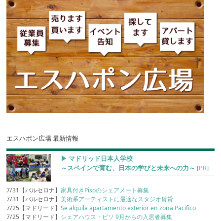
エスハポン広場 最新情報
▶︎ マドリッド日本人学校
～スペインで育む、日本の学びと未来への力～
[PR]
7/31【バルセロナ】
家具付きPisoのシェアメート募集
7/31【バルセロナ】
美術系アーティストに最適なスタジオ賃貸
7/25【マドリード】
Se alquila apartamento exterior en zona Pacifico
7/25【マドリード】
シェアハウス・ピソ 9月からの入居者募集