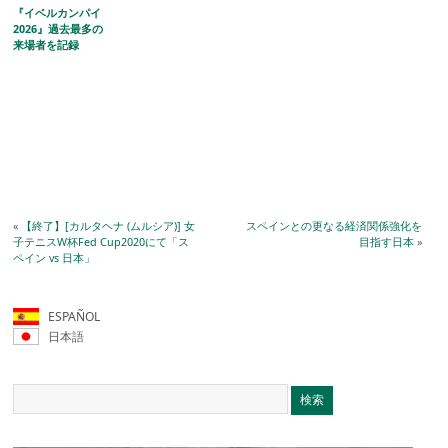
『イベルカンパイ
2026』過去最多の
来場者を記録
«
【終了】[カルタヘナ (ムルシア)] 女
スペインとの更なる経済関係強化を
子テニスW杯Fed Cup2020にて「ス
目指す日本
»
ペイン vs 日本」
ESPAÑOL
日本語