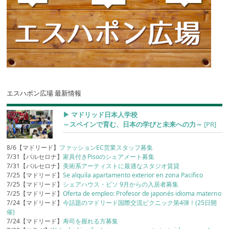
エスハポン広場 最新情報
▶︎ マドリッド日本人学校
～スペインで育む、日本の学びと未来への力～
[PR]
8/6【マドリード】
ファッションEC営業スタッフ募集
7/31【バルセロナ】
家具付きPisoのシェアメート募集
7/31【バルセロナ】
美術系アーティストに最適なスタジオ賃貸
7/25【マドリード】
Se alquila apartamento exterior en zona Pacifico
7/25【マドリード】
シェアハウス・ピソ 9月からの入居者募集
7/25【マドリード】
Oferta de empleo: Profesor de japonés idioma materno
7/24【マドリード】
今話題のマドリード国際交流ピクニック第4弾！(25日開
催)
7/24【マドリード】
寿司を握れる方募集