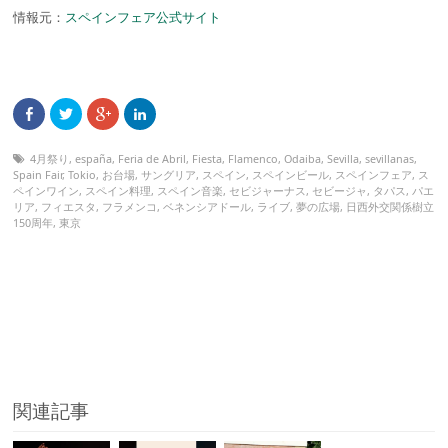
情報元：
スペインフェア公式サイト
4月祭り
,
españa
,
Feria de Abril
,
Fiesta
,
Flamenco
,
Odaiba
,
Sevilla
,
sevillanas
,
Spain Fair
,
Tokio
,
お台場
,
サングリア
,
スペイン
,
スペインビール
,
スペインフェア
,
ス
ペインワイン
,
スペイン料理
,
スペイン音楽
,
セビジャーナス
,
セビージャ
,
タパス
,
パエ
リア
,
フィエスタ
,
フラメンコ
,
ベネンシアドール
,
ライブ
,
夢の広場
,
日西外交関係樹立
150周年
,
東京
関連記事