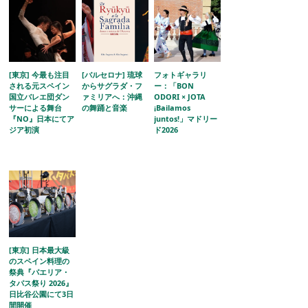
[東京] 今最も注目
[バルセロナ] 琉球
フォトギャラリ
される元スペイン
からサグラダ・フ
ー：「BON
国立バレエ団ダン
ァミリアへ：沖縄
ODORI × JOTA
サーによる舞台
の舞踊と音楽
¡Bailamos
『NO』日本にてア
juntos!」マドリー
ジア初演
ド2026
[東京] 日本最大級
のスペイン料理の
祭典『パエリア・
タパス祭り 2026』
日比谷公園にて3日
間開催