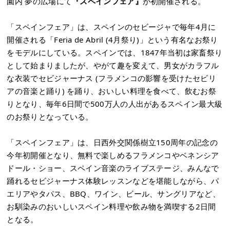
園内 夢の広場にて
『スペインフェア』
が初開催される。
「スペインフェア」は、スペインのセビージャで毎年4月に
開催される「Feria de Abril (4月祭り)」という有名なお祭り
をモデルにしている。スペインでは、1847年当初は家畜祭り
として始まりましたが、やがて趣を変えて、男女がカラフル
な衣装でセビジャーナス (フラメンコの影響を受けたセビリ
アの音楽と踊り) を踊り、おいしい料理を食べて、飲むお祭
りとなり、毎年6日間で500万人の人出があるスペイン最大級
のお祭りとなっている。
「スペインフェア」は、日西外交関係樹立150周年の記念の
今年初開催となり、無料で楽しめるフラメンコやベネンシア
ドール・ショー、スペイン音楽のライブステージ、みんなで
踊れるセビジャーナス体験レッスンなどを堪能しながら、パ
エリアやタパス、BBQ、ワイン、ビール、サングリアなど、
お馴染みのおいしいスペイン料理や飲み物を満喫する2日間
となる。