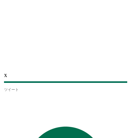
X
ツイート