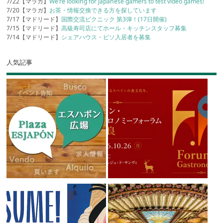
7/22【マラガ】
We’re looking for Japanese gamers to test video games!
7/20【マラガ】
お茶・情報交換できる方を探しています
7/17【マドリード】
国際交流ピクニック 第3弾！(17日開催)
7/15【マドリード】
高級寿司店にてホール・キッチンスタッフ募集
7/14【マドリード】
シェアハウス・ピソ入居者を募集
人気記事