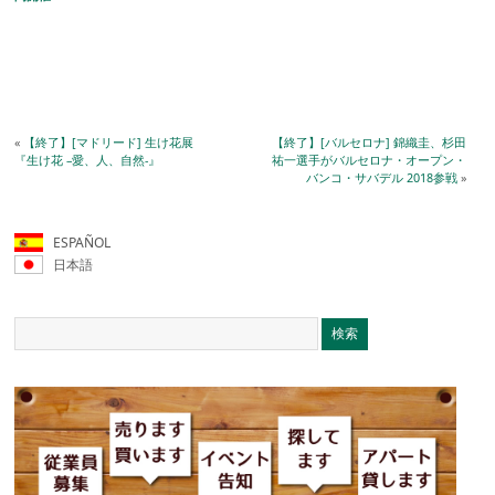
«
【終了】[マドリード] 生け花展
【終了】[バルセロナ] 錦織圭、杉田
『生け花 –愛、人、自然-』
祐一選手がバルセロナ・オープン・
バンコ・サバデル 2018参戦
»
ESPAÑOL
日本語