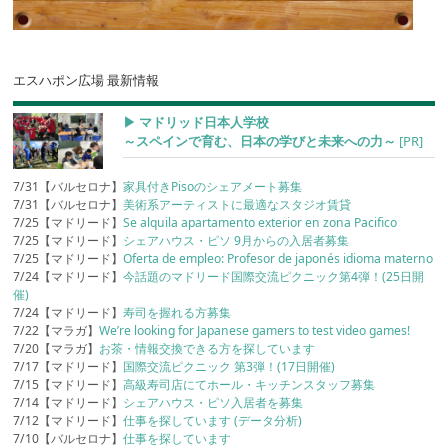
エスハポン広場 最新情報
▶︎ マドリッド日本人学校
～スペインで育む、日本の学びと未来への力～
[PR]
7/31【バルセロナ】
家具付きPisoのシェアメート募集
7/31【バルセロナ】
美術系アーティストに最適なスタジオ賃貸
7/25【マドリード】
Se alquila apartamento exterior en zona Pacifico
7/25【マドリード】
シェアハウス・ピソ 9月からの入居者募集
7/25【マドリード】
Oferta de empleo: Profesor de japonés idioma materno
7/24【マドリード】
今話題のマドリード国際交流ピクニック第4弾！(25日開
催)
7/24【マドリード】
寿司を握れる方募集
7/22【マラガ】
We’re looking for Japanese gamers to test video games!
7/20【マラガ】
お茶・情報交換できる方を探しています
7/17【マドリード】
国際交流ピクニック 第3弾！(17日開催)
7/15【マドリード】
高級寿司店にてホール・キッチンスタッフ募集
7/14【マドリード】
シェアハウス・ピソ入居者を募集
7/12【マドリード】
仕事を探しています (データ分析)
7/10【バルセロナ】
仕事を探しています