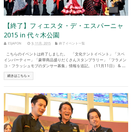
【終了】フィエスタ・デ・エスパーニャ
2015 in 代々木公園
ESJAPON
9, 11月, 2015
終了イベント一覧
こちらのイベントは終了しました。 「文化テントイベント」「スペ
インパーティー」「豪華商品盛りだくさんスタンプラリー」「フラメン
コ・フラッシュモブのダンサー募集」情報を追記。（11月11日） & ...
続きはこちら »