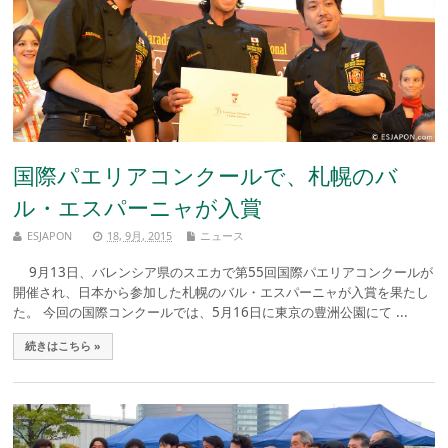
国際パエリアコンクールで、札幌のバ
ル・エスパーニャが入賞
ESJAPON
18, 9月, 2015
ニュース
9月13日、バレンシア県のスエカで第55回国際パエリアコンクールが
開催され、日本から参加した札幌のバル・エスパーニャが入賞を果たし
た。 今回の国際コンクールでは、5月16日に東京の豊洲公園にて ...
続きはこちら »