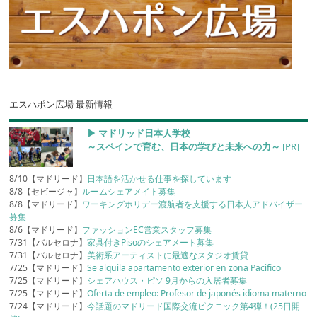
エスハポン広場 最新情報
▶︎ マドリッド日本人学校
～スペインで育む、日本の学びと未来への力～
[PR]
8/10【マドリード】
日本語を活かせる仕事を探しています
8/8【セビージャ】
ルームシェアメイト募集
8/8【マドリード】
ワーキングホリデー渡航者を支援する日本人アドバイザー
募集
8/6【マドリード】
ファッションEC営業スタッフ募集
7/31【バルセロナ】
家具付きPisoのシェアメート募集
7/31【バルセロナ】
美術系アーティストに最適なスタジオ賃貸
7/25【マドリード】
Se alquila apartamento exterior en zona Pacifico
7/25【マドリード】
シェアハウス・ピソ 9月からの入居者募集
7/25【マドリード】
Oferta de empleo: Profesor de japonés idioma materno
7/24【マドリード】
今話題のマドリード国際交流ピクニック第4弾！(25日開