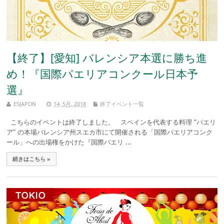
【終了】[愛知] バレンシア本選に勝ち進
め！『国際パエリアコンクール日本予
選』
ESJAPON
14, 5月, 2018
終了イベント一覧
こちらのイベントは終了しました。 スペインを代表する料理 “パエリ
ア” の本場バレンシア州スエカ市にて開催される「国際パエリアコンク
ール」への出場権をかけた『国際パエリ ...
続きはこちら »