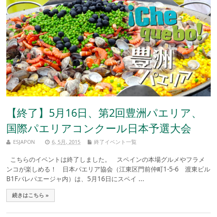
【終了】5月16日、第2回豊洲パエリア、
国際パエリアコンクール日本予選大会
ESJAPON
6, 5月, 2015
終了イベント一覧
こちらのイベントは終了しました。 スペインの本場グルメやフラメ
ンコが楽しめる！ 日本パエリア協会（江東区門前仲町1-5-6 渡東ビル
B1Fバレパエージャ内）は、5月16日にスペイ ...
続きはこちら »