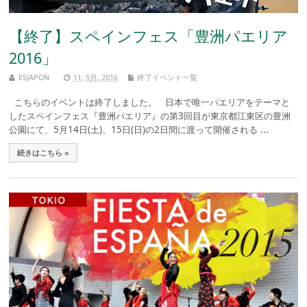
【終了】スペインフェス「豊洲パエリア
2016」
ESJAPON
11, 5月, 2016
終了イベント一覧
こちらのイベントは終了しました。 日本で唯一パエリアをテーマと
したスペインフェス『豊洲パエリア』の第3回目が東京都江東区の豊洲
公園にて、5月14日(土)、15日(日)の2日間に渡って開催される ...
続きはこちら »