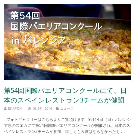
第54回国際パエリアコンクールにて、日
本のスペインレストラン3チームが健闘
ESJAPON
16, 9月, 2014
ニュース
フォトギャラリーはこちらよりご覧頂けます 9月14日（日）バレンシ
ア県のスエカにて第54回国際パエリアコンクールが開催され、日本のス
ペインレストラン3チームが参加、惜しくも入賞はならなかったも ...