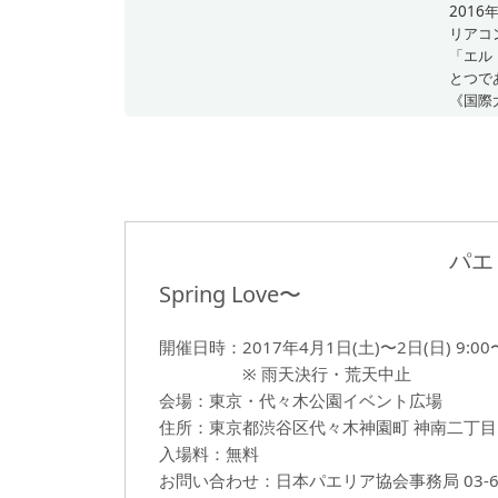
201
リアコ
「エル
とつで
《国際
パエリ
Spring Love〜
開催日時：2017年4月1日(土)〜2日(日) 9:00〜
※ 雨天決行・荒天中止
会場：東京・代々木公園イベント広場
住所：東京都渋谷区代々木神園町 神南二丁目
入場料：無料
お問い合わせ：日本パエリア協会事務局 03-691