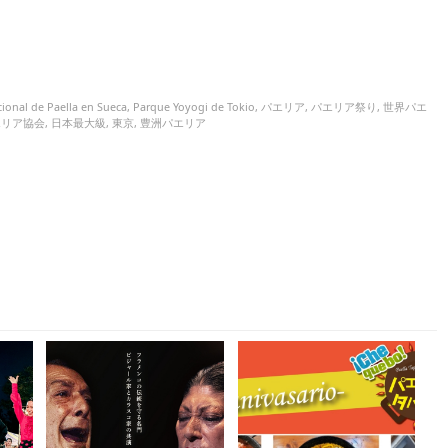
ional de Paella en Sueca
,
Parque Yoyogi de Tokio
,
パエリア
,
パエリア祭り
,
世界パエ
エリア協会
,
日本最大級
,
東京
,
豊洲パエリア