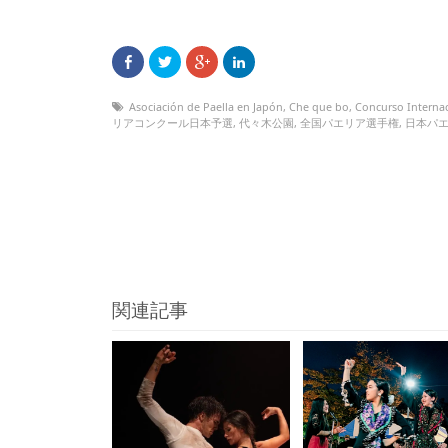
Asociación de Paella en Japón
,
Che que bo
,
Concurso Internac
リアコンクール日本予選
,
代々木公園
,
全国パエリア選手権
,
日本パ
関連記事