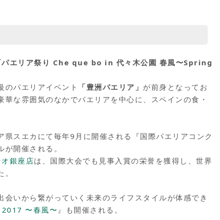
パエリア祭り Che que bo in 代々木公園 春風〜Spring
級のパエリアイベント
「豊洲パエリア」
が前身となってお
豪華な雰囲気のなかでパエリアを中心に、スペインの食・
。
ア県スエカにて毎年9月に開催される『国際パエリアコンク
ルが開催される。
テオ銀座店
は、国際大会でも見事入賞の栄誉を獲得し、世界
た。
出会いから繋がっていく未来のライフスタイルが体感でき
ve 2017 〜春風〜
』も開催される。