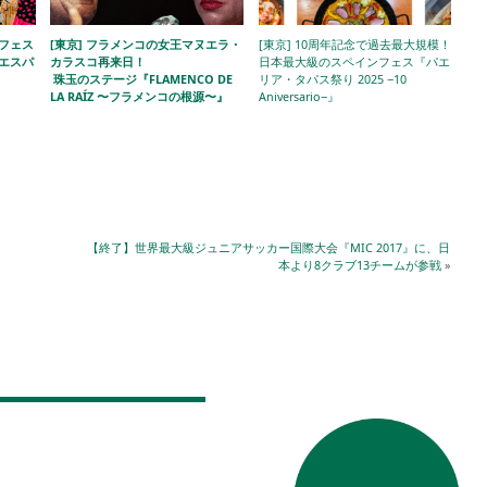
ンフェス
[東京] フラメンコの女王マヌエラ・
[東京] 10周年記念で過去最大規模！
エスパ
カラスコ再来日！
日本最大級のスペインフェス『パエ
珠玉のステージ『FLAMENCO DE
リア・タパス祭り 2025 −10
LA RAÍZ 〜フラメンコの根源〜』
Aniversario−』
【終了】世界最大級ジュニアサッカー国際大会『MIC 2017』に、日
本より8クラブ13チームが参戦
»