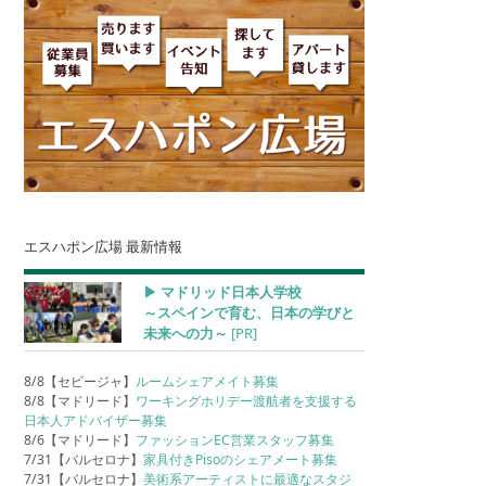
エスハポン広場 最新情報
▶︎ マドリッド日本人学校
～スペインで育む、日本の学びと
未来への力～
[PR]
8/8【セビージャ】
ルームシェアメイト募集
8/8【マドリード】
ワーキングホリデー渡航者を支援する
日本人アドバイザー募集
8/6【マドリード】
ファッションEC営業スタッフ募集
7/31【バルセロナ】
家具付きPisoのシェアメート募集
7/31【バルセロナ】
美術系アーティストに最適なスタジ