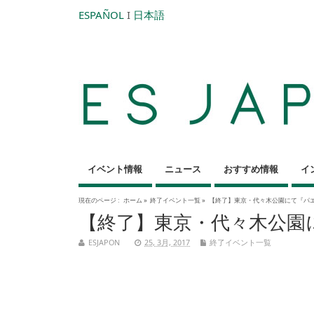
ESPAÑOL
I
日本語
イベント情報
ニュース
おすすめ情報
イ
現在のページ :
ホーム
»
終了イベント一覧
»
【終了】東京・代々木公園にて『パエ
【終了】東京・代々木公園に
ESJAPON
25, 3月, 2017
終了イベント一覧