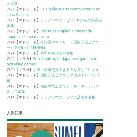
オ賃貸
7/25【マドリード】
Se alquila apartamento exterior en
zona Pacifico
7/25【マドリード】
シェアハウス・ピソ 9月からの入居者
募集
7/25【マドリード】
Oferta de empleo: Profesor de
japonés idioma materno
7/24【マドリード】
今話題のマドリード国際交流ピクニ
ック第4弾！(25日開催)
7/24【マドリード】
寿司を握れる方募集
7/22【マラガ】
We’re looking for Japanese gamers to
test video games!
7/20【マラガ】
お茶・情報交換できる方を探しています
7/17【マドリード】
国際交流ピクニック 第3弾！(17日開
催)
7/15【マドリード】
高級寿司店にてホール・キッチンス
タッフ募集
7/14【マドリード】
シェアハウス・ピソ入居者を募集
人気記事