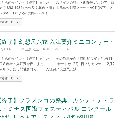
ちらのイベントは終了しました。 スペインの詩人・劇作家ガルシア・ロ
カ (1898-1936) の作品を舞台上演する日本の劇団クセックACT (以下、ク
ックACT) による8度目のスペイン ...
続きはこちら »
【終了】幻想尺八家 入江要介ミニコンサート
ESJAPON
29, 11月, 2016
終了イベント一覧
ちらのイベントは終了しました。 その作風から「幻想尺八家」と呼ばれ
尺八奏者・入江要介氏によるミニコンサートが12月1日アリカンテ、12月2
ムルシアにて開催される。 入江要介氏は尺八演 ...
続きはこちら »
【終了】フラメンコの祭典、カンテ・デ・ラ
ス・ミナス国際フェスティバル コンクール
部門に日本人アーティスト4名が出場