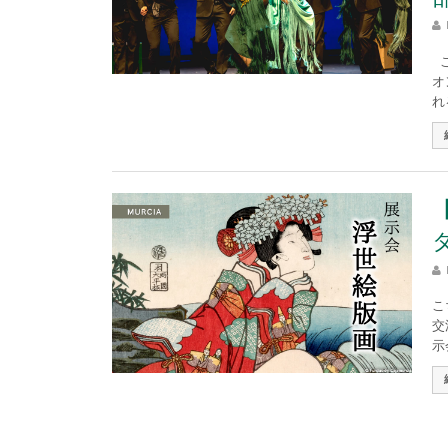
こ
オ
れ
こ
交
示