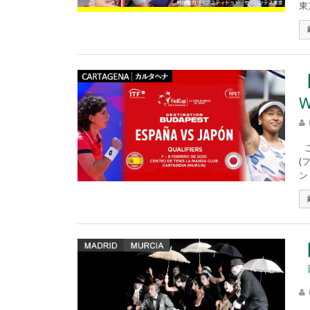
東
W
こ
(
ン