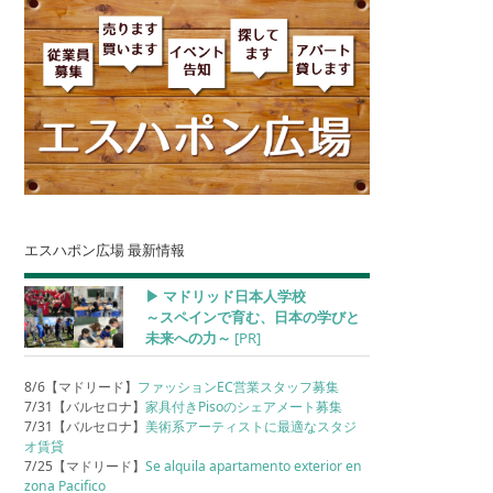
エスハポン広場 最新情報
▶︎ マドリッド日本人学校
～スペインで育む、日本の学びと
未来への力～
[PR]
8/6【マドリード】
ファッションEC営業スタッフ募集
7/31【バルセロナ】
家具付きPisoのシェアメート募集
7/31【バルセロナ】
美術系アーティストに最適なスタジ
オ賃貸
7/25【マドリード】
Se alquila apartamento exterior en
zona Pacifico