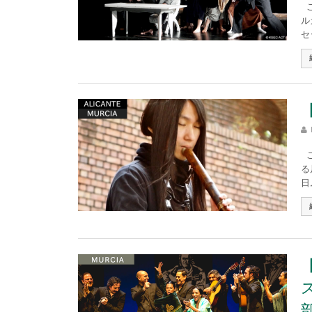
こ
ル
セ
こ
る
日