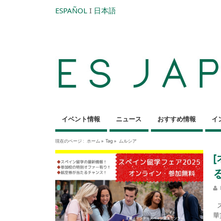
ESPAÑOL
I
日本語
イベント情報
ニュース
おすすめ情報
イ
現在のページ :
ホーム
»
Tag »
ムルシア
ス
華