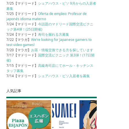
7/25【マドリード】
シェアハウス・ピソ 9月からの入居者
募集
7/25【マドリード】
Oferta de empleo: Profesor de
japonés idioma materno
7/24【マドリード】
今話題のマドリード国際交流ピクニ
ック第4弾！(25日開催)
7/24【マドリード】
寿司を握れる方募集
7/22【マラガ】
We’re looking for Japanese gamers to
test video games!
7/20【マラガ】
お茶・情報交換できる方を探しています
7/17【マドリード】
国際交流ピクニック 第3弾！(17日開
催)
7/15【マドリード】
高級寿司店にてホール・キッチンス
タッフ募集
7/14【マドリード】
シェアハウス・ピソ入居者を募集
人気記事