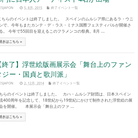
ESJAPON
5, 8月, 2015
終了イベント一覧
ちらのイベントは終了しました。 スペインのムルシア県にあるラ・ウニ
ンで、今年もまたカンテ・デ・ラス・ミナス国際フェスティバルが開催さ
る。 今年で55回目を迎えるこのフラメンコの祭典。8月 ...
続きはこちら »
【終了】浮世絵版画展示会「舞台上のファン
タジー・国貞と歌川派」
ESJAPON
2, 12月, 2014
終了イベント一覧
ちらのイベントは終了しました。 カハ・ムルシア財団は、日本スペイン
流400周年を記念して、18世紀から19世紀にかけて制作された浮世絵の展
会を開催。 本展示会「舞台上のファ ...
続きはこちら »