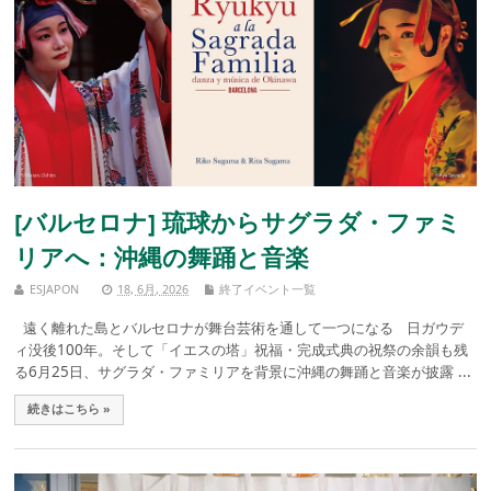
[バルセロナ] 琉球からサグラダ・ファミ
リアへ：沖縄の舞踊と音楽
ESJAPON
18, 6月, 2026
終了イベント一覧
遠く離れた島とバルセロナが舞台芸術を通して一つになる 日ガウデ
ィ没後100年。そして「イエスの塔」祝福・完成式典の祝祭の余韻も残
る6月25日、サグラダ・ファミリアを背景に沖縄の舞踊と音楽が披露 ...
続きはこちら »