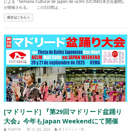
による『Semana Cultural de Japón de uc3m (UC3M日本文化週間)』
が開催される。 この5日間は、 ...
続きはこちら »
[マドリード] 『第29回マドリード盆踊り
大会』今年もJapan Weekendにて開催
ESJAPON
17, 9月, 2025
終了イベント一覧