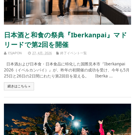
日本酒と和食の祭典『Iberkanpai』マド
リードで第2回を開催
ESJAPON
27, 4月, 2026
終了イベント一覧
日本酒および日本食・日本食品に特化した国際見本市『Iberkanpai
2026（イベルカンパイ）』が、昨年の初開催の成功を受け、今年も5月
25日と26日の2日間にわたり第2回目を迎える。 Iberka ...
続きはこちら »