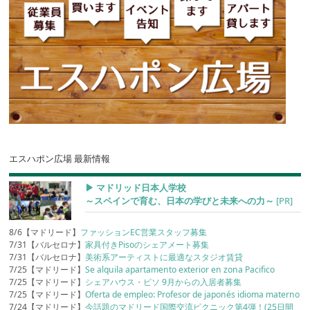
エスハポン広場 最新情報
▶︎ マドリッド日本人学校
～スペインで育む、日本の学びと未来への力～
[PR]
8/6【マドリード】
ファッションEC営業スタッフ募集
7/31【バルセロナ】
家具付きPisoのシェアメート募集
7/31【バルセロナ】
美術系アーティストに最適なスタジオ賃貸
7/25【マドリード】
Se alquila apartamento exterior en zona Pacifico
7/25【マドリード】
シェアハウス・ピソ 9月からの入居者募集
7/25【マドリード】
Oferta de empleo: Profesor de japonés idioma materno
7/24【マドリード】
今話題のマドリード国際交流ピクニック第4弾！(25日開