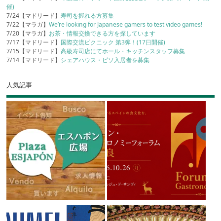
催)
7/24【マドリード】
寿司を握れる方募集
7/22【マラガ】
We’re looking for Japanese gamers to test video games!
7/20【マラガ】
お茶・情報交換できる方を探しています
7/17【マドリード】
国際交流ピクニック 第3弾！(17日開催)
7/15【マドリード】
高級寿司店にてホール・キッチンスタッフ募集
7/14【マドリード】
シェアハウス・ピソ入居者を募集
人気記事