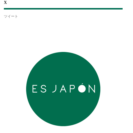
X
ツイート