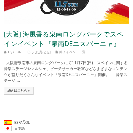
[大阪] 海風香る泉南ロングパークでスペ
インイベント『泉南DEエスパーニャ』
ESJAPON
5, 11月, 2021
終了イベント一覧
大阪府泉南市の泉南ロングパークにて11月7日(日)、スペインに関する
音楽ステージやマルシェ、ビーチサッカー教室などさまざまなコンテン
ツが盛りだくさんなイベント『泉南DEエスパーニャ』開催。 音楽ス
テージ ...
続きはこちら »
ESPAÑOL
日本語