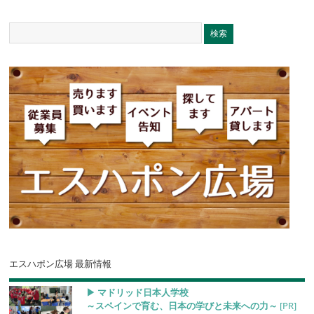
エスハポン広場 最新情報
▶︎ マドリッド日本人学校
～スペインで育む、日本の学びと未来への力～
[PR]