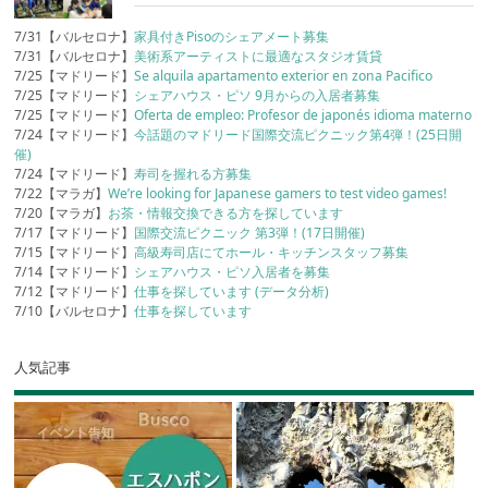
7/31【バルセロナ】
家具付きPisoのシェアメート募集
7/31【バルセロナ】
美術系アーティストに最適なスタジオ賃貸
7/25【マドリード】
Se alquila apartamento exterior en zona Pacifico
7/25【マドリード】
シェアハウス・ピソ 9月からの入居者募集
7/25【マドリード】
Oferta de empleo: Profesor de japonés idioma materno
7/24【マドリード】
今話題のマドリード国際交流ピクニック第4弾！(25日開
催)
7/24【マドリード】
寿司を握れる方募集
7/22【マラガ】
We’re looking for Japanese gamers to test video games!
7/20【マラガ】
お茶・情報交換できる方を探しています
7/17【マドリード】
国際交流ピクニック 第3弾！(17日開催)
7/15【マドリード】
高級寿司店にてホール・キッチンスタッフ募集
7/14【マドリード】
シェアハウス・ピソ入居者を募集
7/12【マドリード】
仕事を探しています (データ分析)
7/10【バルセロナ】
仕事を探しています
人気記事