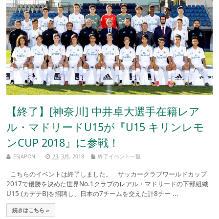
【終了】[神奈川] 中井卓大選手在籍レア
ル・マドリードU15が『U15 キリンレモ
ンCUP 2018』に参戦！
ESJAPON
23, 3月, 2018
終了イベント一覧
こちらのイベントは終了しました。 サッカークラブワールドカップ
2017で優勝を決めた世界No.1クラブのレアル・マドリードの下部組織
U15 (カデテB)を招聘し、日本の7チームを交えた計8チー ...
続きはこちら »