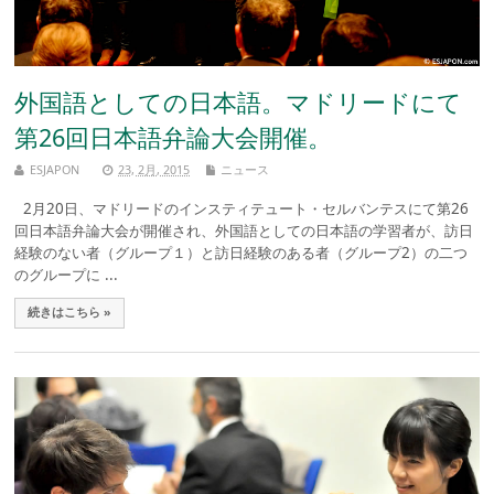
外国語としての日本語。マドリードにて
第26回日本語弁論大会開催。
ESJAPON
23, 2月, 2015
ニュース
2月20日、マドリードのインスティテュート・セルバンテスにて第26
回日本語弁論大会が開催され、外国語としての日本語の学習者が、訪日
経験のない者（グループ１）と訪日経験のある者（グループ2）の二つ
のグループに ...
続きはこちら »