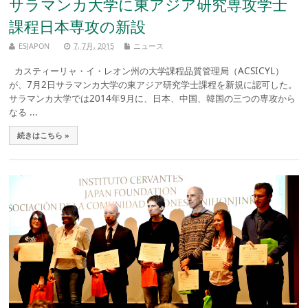
サラマンカ大学に東アジア研究専攻学士
課程日本専攻の新設
ESJAPON
7, 7月, 2015
ニュース
カスティーリャ・イ・レオン州の大学課程品質管理局（ACSICYL）
が、7月2日サラマンカ大学の東アジア研究学士課程を新規に認可した。
サラマンカ大学では2014年9月に、日本、中国、韓国の三つの専攻から
なる ...
続きはこちら »