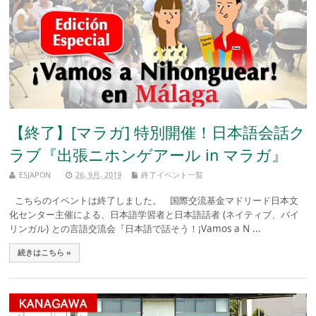
【終了】[マラガ] 特別開催！日本語会話ク
ラブ『出張ニホンゲアール in マラガ』
ESJAPON
26, 9月, 2019
終了イベント一覧
こちらのイベントは終了しました。 国際交流基金マドリード日本文
化センター主催による、日本語学習者と日本語話者 (ネイティブ、バイ
リンガル) との言語交流会『日本語で話そう！¡Vamos a N ...
続きはこちら »