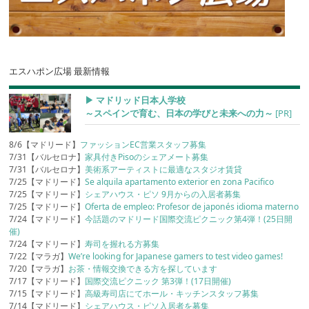
エスハポン広場 最新情報
▶︎ マドリッド日本人学校
～スペインで育む、日本の学びと未来への力～
[PR]
8/6【マドリード】
ファッションEC営業スタッフ募集
7/31【バルセロナ】
家具付きPisoのシェアメート募集
7/31【バルセロナ】
美術系アーティストに最適なスタジオ賃貸
7/25【マドリード】
Se alquila apartamento exterior en zona Pacifico
7/25【マドリード】
シェアハウス・ピソ 9月からの入居者募集
7/25【マドリード】
Oferta de empleo: Profesor de japonés idioma materno
7/24【マドリード】
今話題のマドリード国際交流ピクニック第4弾！(25日開
催)
7/24【マドリード】
寿司を握れる方募集
7/22【マラガ】
We’re looking for Japanese gamers to test video games!
7/20【マラガ】
お茶・情報交換できる方を探しています
7/17【マドリード】
国際交流ピクニック 第3弾！(17日開催)
7/15【マドリード】
高級寿司店にてホール・キッチンスタッフ募集
7/14【マドリード】
シェアハウス・ピソ入居者を募集