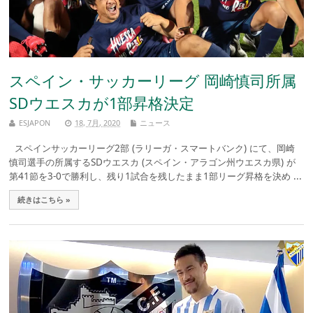
スペイン・サッカーリーグ 岡崎慎司所属
SDウエスカが1部昇格決定
ESJAPON
18, 7月, 2020
ニュース
スペインサッカーリーグ2部 (ラリーガ・スマートバンク) にて、岡崎
慎司選手の所属するSDウエスカ (スペイン・アラゴン州ウエスカ県) が
第41節を3-0で勝利し、残り1試合を残したまま1部リーグ昇格を決め ...
続きはこちら »