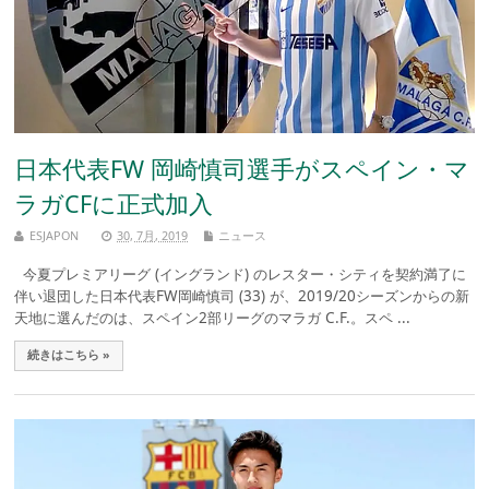
日本代表FW 岡崎慎司選手がスペイン・マ
ラガCFに正式加入
ESJAPON
30, 7月, 2019
ニュース
今夏プレミアリーグ (イングランド) のレスター・シティを契約満了に
伴い退団した日本代表FW岡崎慎司 (33) が、2019/20シーズンからの新
天地に選んだのは、スペイン2部リーグのマラガ C.F.。スペ ...
続きはこちら »