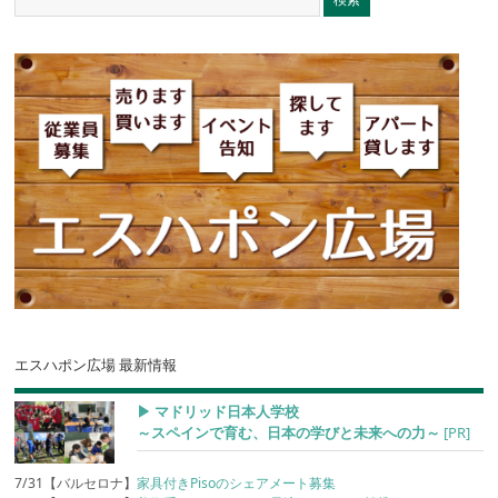
エスハポン広場 最新情報
▶︎ マドリッド日本人学校
～スペインで育む、日本の学びと未来への力～
[PR]
7/31【バルセロナ】
家具付きPisoのシェアメート募集