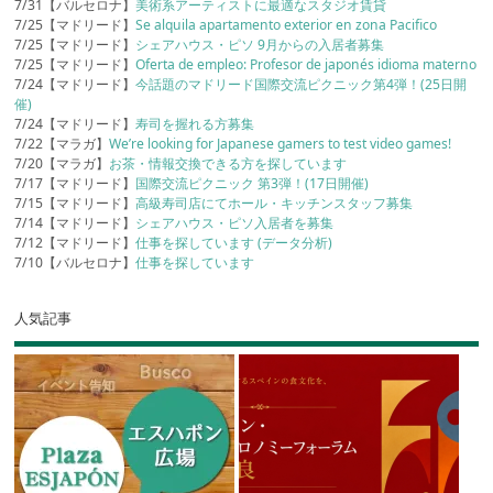
7/31【バルセロナ】
美術系アーティストに最適なスタジオ賃貸
7/25【マドリード】
Se alquila apartamento exterior en zona Pacifico
7/25【マドリード】
シェアハウス・ピソ 9月からの入居者募集
7/25【マドリード】
Oferta de empleo: Profesor de japonés idioma materno
7/24【マドリード】
今話題のマドリード国際交流ピクニック第4弾！(25日開
催)
7/24【マドリード】
寿司を握れる方募集
7/22【マラガ】
We’re looking for Japanese gamers to test video games!
7/20【マラガ】
お茶・情報交換できる方を探しています
7/17【マドリード】
国際交流ピクニック 第3弾！(17日開催)
7/15【マドリード】
高級寿司店にてホール・キッチンスタッフ募集
7/14【マドリード】
シェアハウス・ピソ入居者を募集
7/12【マドリード】
仕事を探しています (データ分析)
7/10【バルセロナ】
仕事を探しています
人気記事