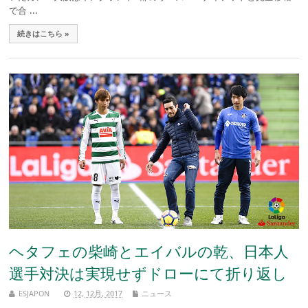
で合 ...
続きはこちら »
ヘタフェの柴崎とエイバルの乾、日本人
選手対決は実現せずドローにて折り返し
ESJAPON
12, 12月, 2017
ニュース