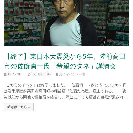
【終了】東日本大震災から5年、陸前高田
市の佐藤貞一氏「希望のタネ」講演会
ESJAPON
22, 3月, 2016
終了イベント一覧
こちらのイベントは終了しました。 佐藤貞一（さとう ていいち）氏
は岩手県陸前高田市高田町の種苗店『佐藤たね屋』店主である。 被
災以前から同地で種苗店を経営し、津波によって店舗と自宅が流され ...
続きはこちら »