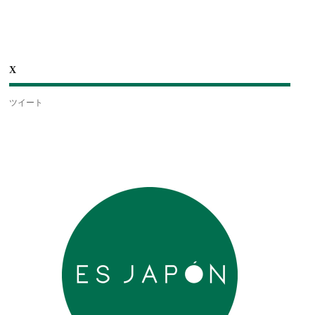
X
ツイート