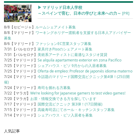
▶︎ マドリッド日本人学校
～スペインで育む、日本の学びと未来への力～
[PR]
8/8【セビージャ】
ルームシェアメイト募集
8/8【マドリード】
ワーキングホリデー渡航者を支援する日本人アドバイザー
募集
8/6【マドリード】
ファッションEC営業スタッフ募集
7/31【バルセロナ】
家具付きPisoのシェアメート募集
7/31【バルセロナ】
美術系アーティストに最適なスタジオ賃貸
7/25【マドリード】
Se alquila apartamento exterior en zona Pacifico
7/25【マドリード】
シェアハウス・ピソ 9月からの入居者募集
7/25【マドリード】
Oferta de empleo: Profesor de japonés idioma materno
7/24【マドリード】
今話題のマドリード国際交流ピクニック第4弾！(25日開
催)
7/24【マドリード】
寿司を握れる方募集
7/22【マラガ】
We’re looking for Japanese gamers to test video games!
7/20【マラガ】
お茶・情報交換できる方を探しています
7/17【マドリード】
国際交流ピクニック 第3弾！(17日開催)
7/15【マドリード】
高級寿司店にてホール・キッチンスタッフ募集
7/14【マドリード】
シェアハウス・ピソ入居者を募集
人気記事