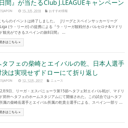
8日間』が当たるClub J.LEAGUEキャンペーン
ESJAPON
15, 3月, 2018
おすすめ情報
ちらのイベントは終了しました。 Jリーグとスペインサッカーリーグ
aLiga (ラ・リーガ) の提携による『ラ・リーガ観戦付きバルセロナ&マドリ
ド観光ができるスペインの旅8日間』 ...
続きはこちら »
ヘタフェの柴崎とエイバルの乾、日本人選手
対決は実現せずドローにて折り返し
ESJAPON
12, 12月, 2017
ニュース
2月9日、リーガ・エスパニョーラ第15節ヘタフェ対エイバル戦が、マドリ
ド郊外ヘタフェのホームスタジアムにて開催された。この試合ではヘタフ
所属の柴崎岳選手とエイバル所属の乾貴士選手による、スペイン一部リ ...
続きはこちら »