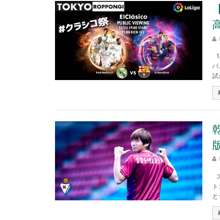
1
パ
試
版
ス
ト
と