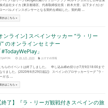
ペイン1部リーグLaLiga所属のサッカークラブ RCDマジョルカと日本企業
株式会社タイカ (東京都港区、代表取締役社長：鈴木大登、以下タイカ) が
ローバルメインスポンサーとなる契約を締結した。契約期 ...
続きはこちら »
[オンライン] スペインサッカー “ラ・リー
ガ” のオンラインセミナー
#TodayWePlay」
ESJAPON
28, 6月, 2020
おすすめ情報
ちらのイベントは終了しました。 申し込み締め切りが7月9日18:00まで
なりました。(2020年6月29日追記) スペインのプロサッカーリーグ “ラ・
ガ (L ...
続きはこちら »
【終了】『ラ・リーガ観戦付きスペインの旅