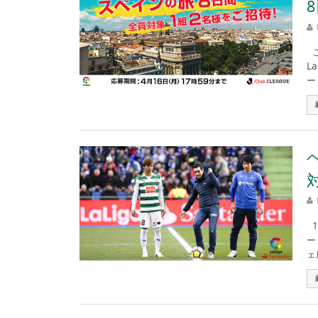
こ
L
ー
1
ー
ェ