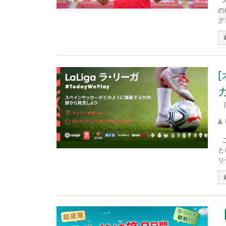
ス
の
グ
「
こ
と
リー