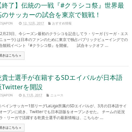
【終了】伝統の一戦『#クラシコ祭』世界最
高のサッカーの試合を東京で観戦！
ESJAPON
12, 12月, 2017
おすすめ情報
2月23日、今シーズン最初のクラシコを記念してラ・リーガ (リーガ・エス
ニョーラ) は日本のファンのために東京で独占パブリックビューイングでの
合観戦イベント『#クラシコ祭』を開催。 試合キックオフ ...
続きはこちら »
乾貴士選手が在籍するSDエイバルが日本語
Twitterを開設
ESJAPON
8, 11月, 2017
ニュース
ペインサッカー1部リーグLaLiga所属のSDエイバルが、3月の日本語サイ
オープンに続き、Twitterでも日本語版をオープンさせた。 チームの近況
ラ・リーガで活躍する乾貴士選手の最新情報は、こちらか ...
続きはこちら »