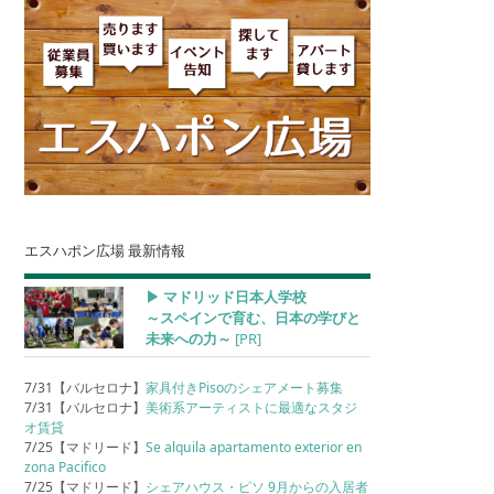
エスハポン広場 最新情報
▶︎ マドリッド日本人学校
～スペインで育む、日本の学びと
未来への力～
[PR]
7/31【バルセロナ】
家具付きPisoのシェアメート募集
7/31【バルセロナ】
美術系アーティストに最適なスタジ
オ賃貸
7/25【マドリード】
Se alquila apartamento exterior en
zona Pacifico
7/25【マドリード】
シェアハウス・ピソ 9月からの入居者