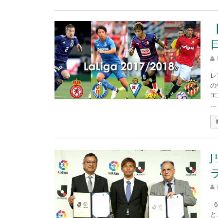
レ
の
エ
...
6
と