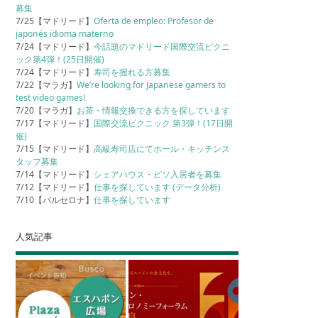
募集
7/25【マドリード】
Oferta de empleo: Profesor de
japonés idioma materno
7/24【マドリード】
今話題のマドリード国際交流ピクニ
ック第4弾！(25日開催)
7/24【マドリード】
寿司を握れる方募集
7/22【マラガ】
We’re looking for Japanese gamers to
test video games!
7/20【マラガ】
お茶・情報交換できる方を探しています
7/17【マドリード】
国際交流ピクニック 第3弾！(17日開
催)
7/15【マドリード】
高級寿司店にてホール・キッチンス
タッフ募集
7/14【マドリード】
シェアハウス・ピソ入居者を募集
7/12【マドリード】
仕事を探しています (データ分析)
7/10【バルセロナ】
仕事を探しています
人気記事