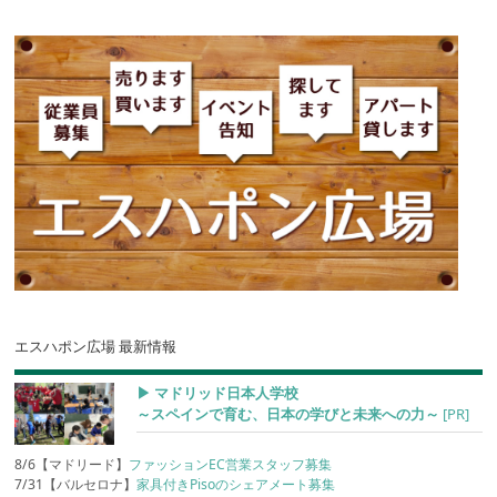
エスハポン広場 最新情報
▶︎ マドリッド日本人学校
～スペインで育む、日本の学びと未来への力～
[PR]
8/6【マドリード】
ファッションEC営業スタッフ募集
7/31【バルセロナ】
家具付きPisoのシェアメート募集