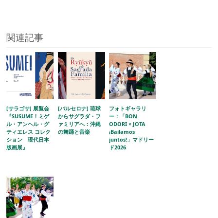
関連記事
[サラゴサ] 展覧会
[バルセロナ] 琉球
フォトギャラリ
『SUSUME！ミゲ
からサグラダ・フ
ー：「BON
ル・アンヘル・グ
ァミリアへ：沖縄
ODORI × JOTA
ティエレス コレク
の舞踊と音楽
¡Bailamos
ション 現代日本
juntos!」マドリー
版画展』
ド2026