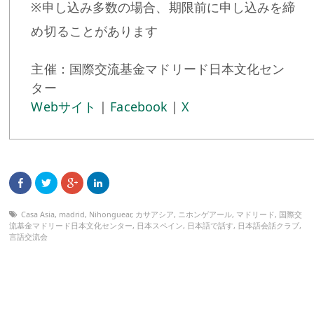
※申し込み多数の場合、期限前に申し込みを締
め切ることがあります
主催：国際交流基金マドリード日本文化セン
ター
Webサイト
|
Facebook
|
X
Casa Asia
,
madrid
,
Nihonguear
,
カサアシア
,
ニホンゲアール
,
マドリード
,
国際交
流基金マドリード日本文化センター
,
日本スペイン
,
日本語で話す
,
日本語会話クラブ
,
言語交流会