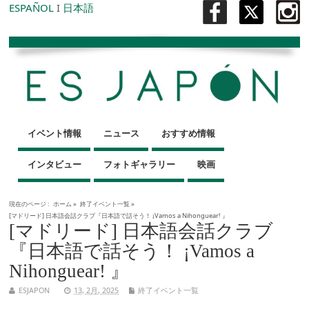
ESPAÑOL
I
日本語
イベント情報
ニュース
おすすめ情報
インタビュー
フォトギャラリー
映画
現在のページ :
ホーム
»
終了イベント一覧
»
[マドリード] 日本語会話クラブ『日本語で話そう！ ¡Vamos a Nihonguear! 』
[マドリード] 日本語会話クラブ
『日本語で話そう！ ¡Vamos a
Nihonguear! 』
ESJAPON
13, 2月, 2025
終了イベント一覧