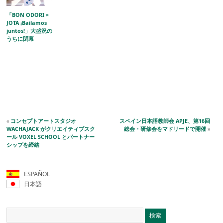
「BON ODORI ×
JOTA ¡Bailamos
juntos!」大盛況の
うちに閉幕
«
コンセプトアートスタジオ
スペイン日本語教師会 APJE、第16回
WACHAJACK がクリエイティブスク
総会・研修会をマドリードで開催
»
ール VOXEL SCHOOL とパートナー
シップを締結
ESPAÑOL
日本語