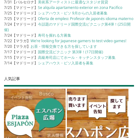
7/31【バルセロナ】
美術系アーティストに最適なスタジオ賃貸
7/25【マドリード】
Se alquila apartamento exterior en zona Pacifico
7/25【マドリード】
シェアハウス・ピソ 9月からの入居者募集
7/25【マドリード】
Oferta de empleo: Profesor de japonés idioma materno
7/24【マドリード】
今話題のマドリード国際交流ピクニック第4弾！(25日開
催)
7/24【マドリード】
寿司を握れる方募集
7/22【マラガ】
We’re looking for Japanese gamers to test video games!
7/20【マラガ】
お茶・情報交換できる方を探しています
7/17【マドリード】
国際交流ピクニック 第3弾！(17日開催)
7/15【マドリード】
高級寿司店にてホール・キッチンスタッフ募集
7/14【マドリード】
シェアハウス・ピソ入居者を募集
人気記事