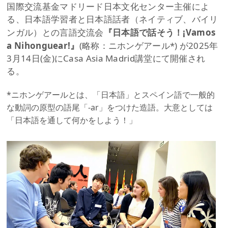
国際交流基金マドリード日本文化センター主催によ
る、日本語学習者と日本語話者（ネイティブ、バイリ
ンガル）との言語交流会
『日本語で話そう！¡Vamos
a Nihonguear!』
(略称：ニホンゲアール*) が2025年
3月14日(金)にCasa Asia Madrid講堂にて開催され
る。
*ニホンゲアールとは、「日本語」とスペイン語で一般的
な動詞の原型の語尾「-ar」をつけた造語。大意としては
「日本語を通して何かをしよう！」