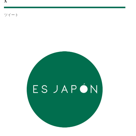
X
ツイート