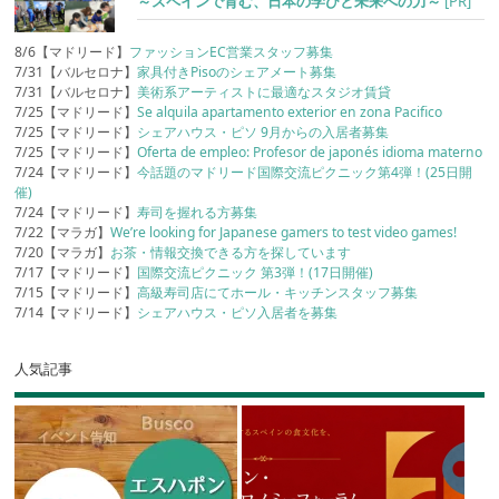
～スペインで育む、日本の学びと未来への力～
[PR]
8/6【マドリード】
ファッションEC営業スタッフ募集
7/31【バルセロナ】
家具付きPisoのシェアメート募集
7/31【バルセロナ】
美術系アーティストに最適なスタジオ賃貸
7/25【マドリード】
Se alquila apartamento exterior en zona Pacifico
7/25【マドリード】
シェアハウス・ピソ 9月からの入居者募集
7/25【マドリード】
Oferta de empleo: Profesor de japonés idioma materno
7/24【マドリード】
今話題のマドリード国際交流ピクニック第4弾！(25日開
催)
7/24【マドリード】
寿司を握れる方募集
7/22【マラガ】
We’re looking for Japanese gamers to test video games!
7/20【マラガ】
お茶・情報交換できる方を探しています
7/17【マドリード】
国際交流ピクニック 第3弾！(17日開催)
7/15【マドリード】
高級寿司店にてホール・キッチンスタッフ募集
7/14【マドリード】
シェアハウス・ピソ入居者を募集
人気記事