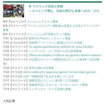
▶︎ マドリッド日本人学校
～スペインで育む、日本の学びと未来への力～
[PR]
8/8【セビージャ】
ルームシェアメイト募集
8/8【マドリード】
ワーキングホリデー渡航者を支援する日本人アドバイザー
募集
8/6【マドリード】
ファッションEC営業スタッフ募集
7/31【バルセロナ】
家具付きPisoのシェアメート募集
7/31【バルセロナ】
美術系アーティストに最適なスタジオ賃貸
7/25【マドリード】
Se alquila apartamento exterior en zona Pacifico
7/25【マドリード】
シェアハウス・ピソ 9月からの入居者募集
7/25【マドリード】
Oferta de empleo: Profesor de japonés idioma materno
7/24【マドリード】
今話題のマドリード国際交流ピクニック第4弾！(25日開
催)
7/24【マドリード】
寿司を握れる方募集
7/22【マラガ】
We’re looking for Japanese gamers to test video games!
7/20【マラガ】
お茶・情報交換できる方を探しています
7/17【マドリード】
国際交流ピクニック 第3弾！(17日開催)
7/15【マドリード】
高級寿司店にてホール・キッチンスタッフ募集
7/14【マドリード】
シェアハウス・ピソ入居者を募集
人気記事