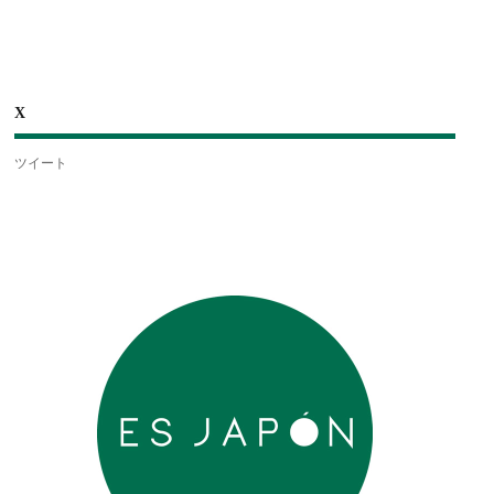
X
ツイート