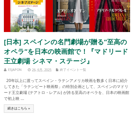
[日本] スペインの名門劇場が贈る”至高の
オペラ”を日本の映画館で！『マドリード
王立劇場 シネマ・ステージ』
ESJAPON
26, 6月, 2025
終了イベント一覧
20年以上に渡ってスペイン・ラテンアメリカ映画を数多く日本に紹介
してきた「ラテンビート映画祭」の特別企画として、スペインのマドリ
ード王立劇場 (テアトロ・レアル) が誇る至高のオペラを、日本の映画館
で初上映 ...
続きはこちら »