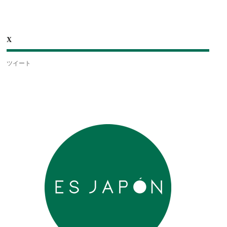
X
ツイート