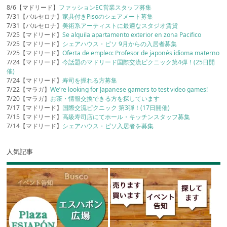
8/6【マドリード】
ファッションEC営業スタッフ募集
7/31【バルセロナ】
家具付きPisoのシェアメート募集
7/31【バルセロナ】
美術系アーティストに最適なスタジオ賃貸
7/25【マドリード】
Se alquila apartamento exterior en zona Pacifico
7/25【マドリード】
シェアハウス・ピソ 9月からの入居者募集
7/25【マドリード】
Oferta de empleo: Profesor de japonés idioma materno
7/24【マドリード】
今話題のマドリード国際交流ピクニック第4弾！(25日開
催)
7/24【マドリード】
寿司を握れる方募集
7/22【マラガ】
We’re looking for Japanese gamers to test video games!
7/20【マラガ】
お茶・情報交換できる方を探しています
7/17【マドリード】
国際交流ピクニック 第3弾！(17日開催)
7/15【マドリード】
高級寿司店にてホール・キッチンスタッフ募集
7/14【マドリード】
シェアハウス・ピソ入居者を募集
人気記事